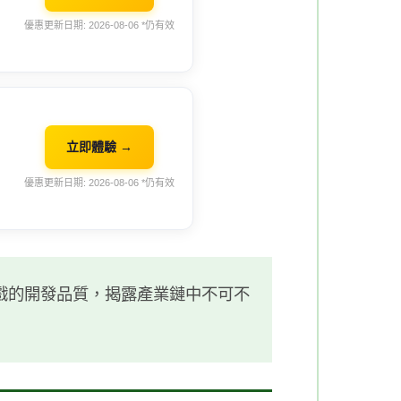
優惠更新日期: 2026-08-06 *仍有效
立即體驗 →
優惠更新日期: 2026-08-06 *仍有效
遊戲的開發品質，揭露產業鏈中不可不