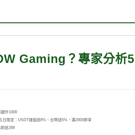
W Gaming？專家分析
額外1000
五日限定：USDT儲值送8%、台幣送5%，滿2000即享
即送288