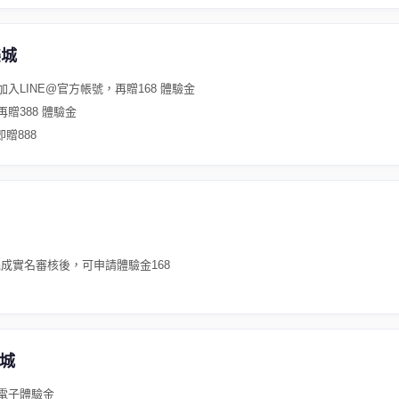
樂城
加入LINE@官方帳號，再贈168 體驗金
 再贈388 體驗金
即贈888
成實名審核後，可申請體驗金168
樂城
8電子體驗金