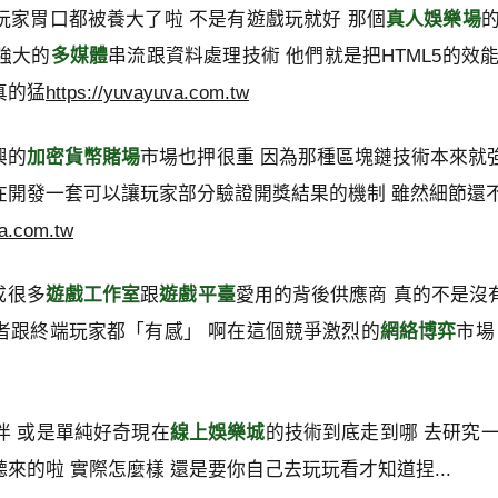
玩家胃口都被養大了啦 不是有遊戲玩就好 那個
真人娛樂場
強大的
多媒體
串流跟資料處理技術 他們就是把HTML5的效
真的猛
https://yuvayuva.com.tw
興的
加密貨幣賭場
市場也押很重 因為那種區塊鏈技術本來就
在開發一套可以讓玩家部分驗證開獎結果的機制 雖然細節還不
va.com.tw
成很多
遊戲工作室
跟
遊戲平臺
愛用的背後供應商 真的不是沒
者跟終端玩家都「有感」 啊在這個競爭激烈的
網絡博弈
市場
伴 或是單純好奇現在
線上娛樂城
的技術到底走到哪 去研究一
來的啦 實際怎麼樣 還是要你自己去玩玩看才知道捏...