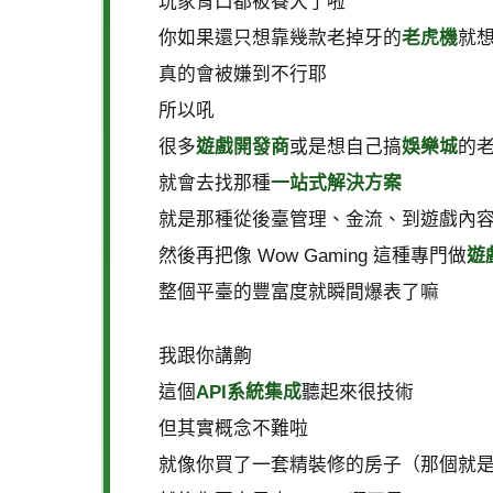
玩家胃口都被養大了啦
你如果還只想靠幾款老掉牙的
老虎機
就
真的會被嫌到不行耶
所以吼
很多
遊戲開發商
或是想自己搞
娛樂城
的
就會去找那種
一站式解決方案
就是那種從後臺管理、金流、到遊戲內
然後再把像 Wow Gaming 這種專門做
遊
整個平臺的豐富度就瞬間爆表了嘛
我跟你講齁
這個
API系統集成
聽起來很技術
但其實概念不難啦
就像你買了一套精裝修的房子（那個就