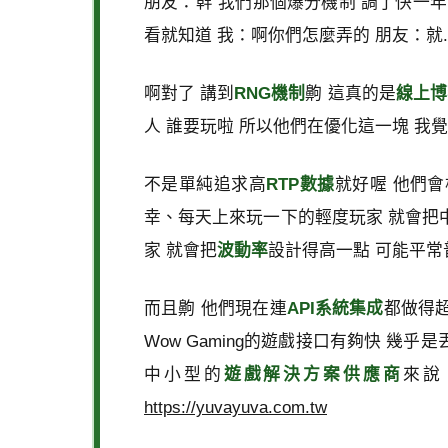
朋友：幹 我們那個爆分機制 調了快一年
看就知道 我：啊你們怎麼弄的 朋友：就.
啊對了 講到
RNG機制
齁 這真的是
線上博
人 誰要玩啦 所以他們在優化這一塊 我
不是單純追求高
RTP數據
就好喔 他們
幸、每天上來玩一下的輕度玩家 就會把
家 就會把
波動率
設計得高一點 可能平常
而且齁 他們現在連
API系統集成
都做得超
Wow Gaming的遊戲接口有夠快 幾
中小型的
遊戲解決方案供應商
來說
https://yuvayuva.com.tw