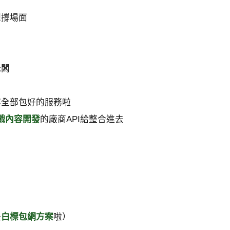
想撐場面
老闆
容全部包好的服務啦
戲內容開發
的廠商API給整合進去
是
白標包網方案
啦）