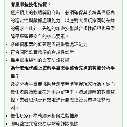
考量哪些技術指標？
選擇頂尖的軟體開發商時，必須確保其系統具備極高
的穩定性與數據處理能力，以應對大量玩家同時在線
的需求。此外，先進的加密技術與合規性認證也是保
障平臺營運安全的核心要素。
系統伺服器的低延遲與高併發處理能力
符合國際監管標準的合規性認證
採用軍規級別的資安防護技術
為什麼現代線上遊戲平臺需要整合先進的數據分析平
臺？
數據分析平臺能協助營運商精準掌握玩家行為，從而
優化遊戲體驗並提升用戶留存率。透過即時的數據監
控，業者也能更有效地進行風險控管與市場趨勢預
測。
優化玩家行為軌跡分析與遊戲推薦
即時監控異常交易以防範詐欺風險