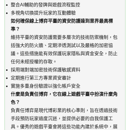
整合AI輔助的發牌與遊戲流程監控
多視角切換提升玩家的互動體驗
如何確保線上博弈平臺的資安防護達到業界最高標
準？
維持平臺的資安防護需要多層次的技術防禦機制，包
括強大的防火牆、定期滲透測試以及嚴格的加密協
議。這些措施能有效保護玩家隱私與資金安全，防止
任何未經授權的存取。
採用端對端加密技術保護敏感資料
定期進行第三方專業資安審計
實施多重身份驗證以強化帳戶安全
什麼是負責任博弈，它在線上遊戲平臺中扮演什麼角
色？
負責任博弈是現代博彩業的核心準則，旨在透過技術
手段預防玩家過度沉迷，並提供必要的自我保護工
具。優秀的遊戲平臺會將這些功能內建於系統中，展