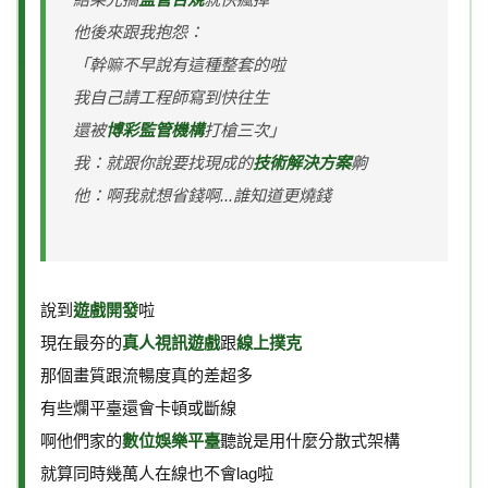
他後來跟我抱怨：
「幹嘛不早說有這種整套的啦
我自己請工程師寫到快往生
還被
博彩監管機構
打槍三次」
我：就跟你說要找現成的
技術解決方案
齁
他：啊我就想省錢啊...誰知道更燒錢
說到
遊戲開發
啦
現在最夯的
真人視訊遊戲
跟
線上撲克
那個畫質跟流暢度真的差超多
有些爛平臺還會卡頓或斷線
啊他們家的
數位娛樂平臺
聽說是用什麼分散式架構
就算同時幾萬人在線也不會lag啦