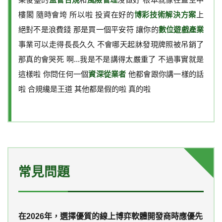
樓閣 隨時會垮 所以啦 投資在好的
博彩技術解決方案
上
絕對不是浪費錢 那是買一個平安符 讓你的
數位遊戲產業
事業可以走得長長久久 不會哪天起牀發現牌照被吊銷了
那真的會哭死 啊...我是不是講得太嚴重了 不過事實就是
這樣啦 你問任何一個
資深從業者
他都會跟你講一樣的話
啦 合規纔是王道 其他都是假的啦 真的啦
常見問題
在2026年，選擇優質的線上博弈軟體開發商時應優先