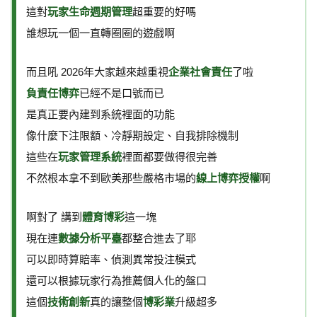
這對
玩家生命週期管理
超重要的好嗎
誰想玩一個一直轉圈圈的遊戲啊
而且吼 2026年大家越來越重視
企業社會責任
了啦
負責任博弈
已經不是口號而已
是真正要內建到系統裡面的功能
像什麼下注限額、冷靜期設定、自我排除機制
這些在
玩家管理系統
裡面都要做得很完善
不然根本拿不到歐美那些嚴格市場的
線上博弈授權
啊
啊對了 講到
體育博彩
這一塊
現在連
數據分析平臺
都整合進去了耶
可以即時算賠率、偵測異常投注模式
還可以根據玩家行為推薦個人化的盤口
這個
技術創新
真的讓整個
博彩業
升級超多