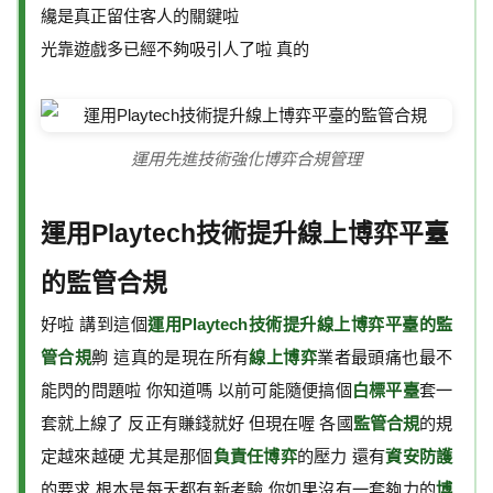
纔是真正留住客人的關鍵啦
光靠遊戲多已經不夠吸引人了啦 真的
運用先進技術強化博弈合規管理
運用Playtech技術提升線上博弈平臺
的監管合規
好啦 講到這個
運用Playtech技術提升線上博弈平臺的監
管合規
齁 這真的是現在所有
線上博弈
業者最頭痛也最不
能閃的問題啦 你知道嗎 以前可能隨便搞個
白標平臺
套一
套就上線了 反正有賺錢就好 但現在喔 各國
監管合規
的規
定越來越硬 尤其是那個
負責任博弈
的壓力 還有
資安防護
的要求 根本是每天都有新考驗 你如果沒有一套夠力的
博