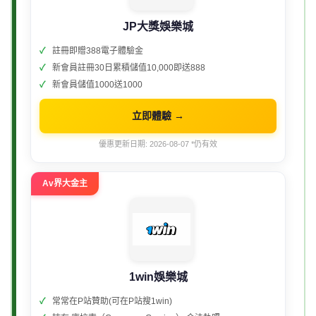
JP大獎娛樂城
註冊即贈388電子體驗金
新會員註冊30日累積儲值10,000即送888
新會員儲值1000送1000
立即體驗 →
優惠更新日期: 2026-08-07 *仍有效
Av界大金主
1win娛樂城
常常在P站贊助(可在P站搜1win)