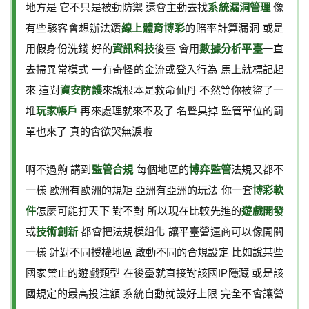
地方是 它不只是被動防禦 還會主動去找
系統漏洞管理
像
有些駭客會想辦法鑽
線上體育博彩
的賠率計算漏洞 或是
用假身份洗錢 好的
資訊科技
後臺 會用
數據分析平臺
一直
去掃異常模式 一有奇怪的金流或登入行為 馬上就標記起
來 這對
資安防護
來說根本是救命仙丹 不然等你被盜了一
堆
玩家帳戶
再來處理就來不及了 名聲臭掉 監管單位的罰
單也來了 真的會欲哭無淚啦
啊不過齁 講到
監管合規
每個地區的
博弈監管
法規又都不
一樣 歐洲有歐洲的規矩 亞洲有亞洲的玩法 你一套
博彩軟
件
怎麼可能打天下 對不對 所以現在比較先進的
遊戲開發
或
技術創新
都會把法規模組化 讓平臺營運商可以像開關
一樣 針對不同授權地區 啟動不同的合規設定 比如說某些
國家禁止的遊戲類型 在後臺就直接對該國IP隱藏 或是該
國規定的最高投注額 系統自動就設好上限 完全不會讓營