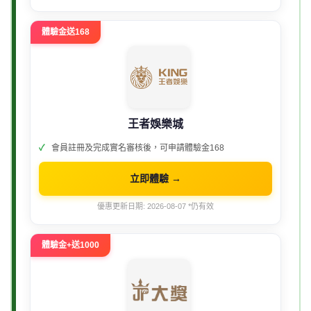
體驗金送168
王者娛樂城
會員註冊及完成實名審核後，可申請體驗金168
立即體驗 →
優惠更新日期: 2026-08-07 *仍有效
體驗金+送1000