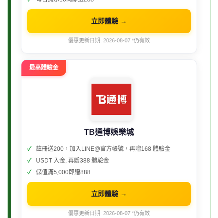
立即體驗 →
優惠更新日期: 2026-08-07 *仍有效
最高體驗金
TB通博娛樂城
註冊送200，加入LINE@官方帳號，再贈168 體驗金
USDT 入金, 再贈388 體驗金
儲值滿5,000即贈888
立即體驗 →
優惠更新日期: 2026-08-07 *仍有效