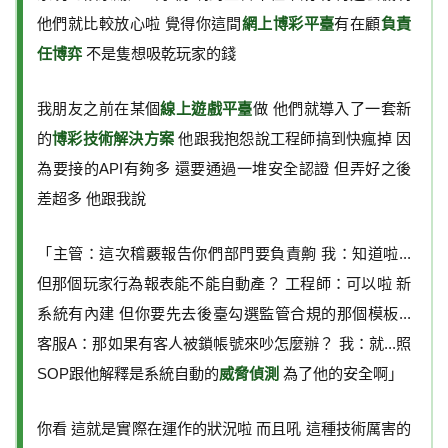
他們就比較放心啦 覺得你這間
網上博彩平臺
有在顧
負責
任博弈
不是隻想吸乾玩家的錢
我朋友之前在某個
線上遊戲平臺
做 他們就導入了一套新
的
博彩技術解決方案
他跟我抱怨說工程師搞到快瘋掉 因
為要接的API有夠多 還要通過一堆安全認證 但弄好之後
差超多 他跟我說
「主管：這次稽覈報告你們部門要負責齁 我：知道啦...
但那個玩家行為報表能不能自動產？ 工程師：可以啦 新
系統有內建 但你要先去後臺勾選監管合規的那個模板...
客服A：那如果有客人被鎖帳號來吵怎麼辦？ 我：就...照
SOP跟他解釋是系統自動的
威脅偵測
為了他的安全啊」
你看 這就是實際在運作的狀況啦 而且吼 這種技術厲害的