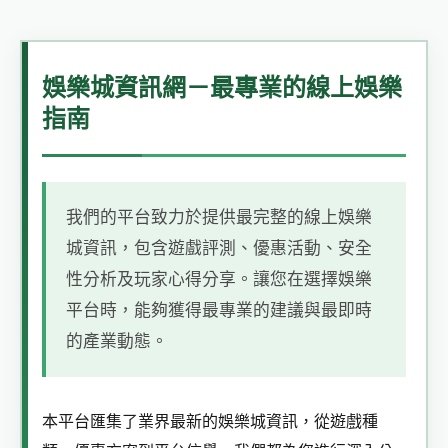
娛樂城資訊網－最專業的線上娛樂
指南
我們的平台致力於提供最完整的線上娛樂
城資訊，包含遊戲評測、優惠活動、安全
性分析及玩家心得分享。讓您在選擇娛樂
平台時，能夠獲得最專業的建議與最即時
的產業動態。
本平台匯集了業界最新的娛樂城資訊，從遊戲種