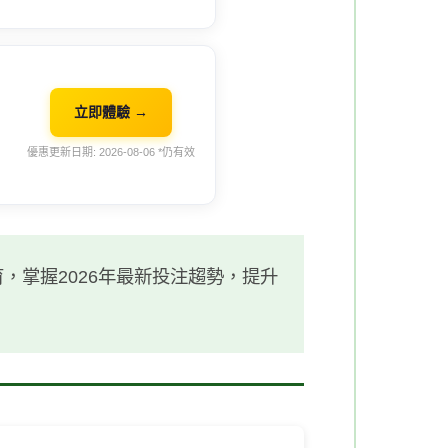
立即體驗 →
優惠更新日期: 2026-08-06 *仍有效
，掌握2026年最新投注趨勢，提升