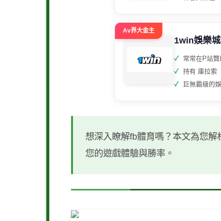
Av界大金主
1win娛樂城
常常在P站贊助
持有 庫拉索（C
巨無霸級的娛樂
想深入瞭解fb體育嗎？本文為您解
您的遊戲體驗與勝率。