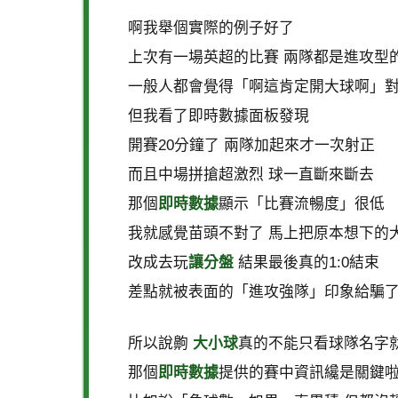
啊我舉個實際的例子好了
上次有一場英超的比賽 兩隊都是進攻型
一般人都會覺得「啊這肯定開大球啊」
但我看了即時數據面板發現
開賽20分鐘了 兩隊加起來才一次射正
而且中場拼搶超激烈 球一直斷來斷去
那個
即時數據
顯示「比賽流暢度」很低
我就感覺苗頭不對了 馬上把原本想下的
改成去玩
讓分盤
結果最後真的1:0結束
差點就被表面的「進攻強隊」印象給騙了
所以說齁
大小球
真的不能只看球隊名字
那個
即時數據
提供的賽中資訊纔是關鍵