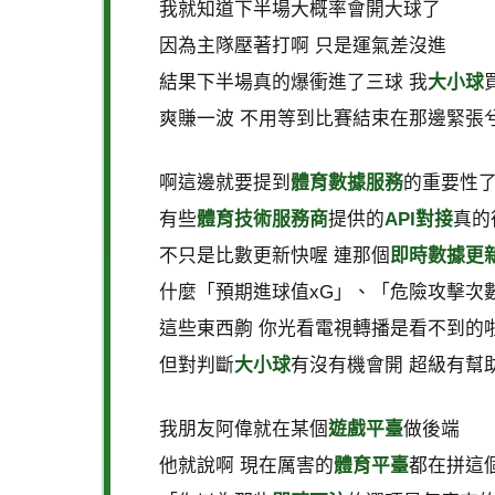
我就知道下半場大概率會開大球了
因為主隊壓著打啊 只是運氣差沒進
結果下半場真的爆衝進了三球 我
大小球
爽賺一波 不用等到比賽結束在那邊緊張
啊這邊就要提到
體育數據服務
的重要性
有些
體育技術服務商
提供的
API對接
真的
不只是比數更新快喔 連那個
即時數據更
什麼「預期進球值xG」、「危險攻擊次
這些東西齁 你光看電視轉播是看不到的
但對判斷
大小球
有沒有機會開 超級有幫
我朋友阿偉就在某個
遊戲平臺
做後端
他就說啊 現在厲害的
體育平臺
都在拼這