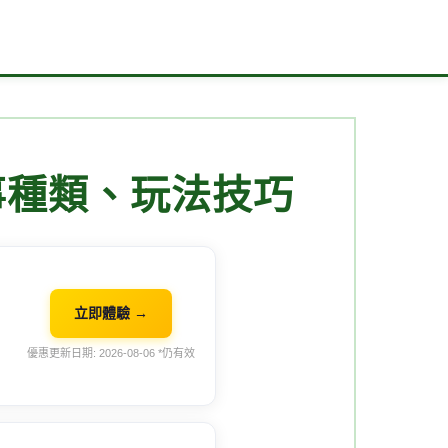
事種類、玩法技巧
立即體驗 →
優惠更新日期: 2026-08-06 *仍有效