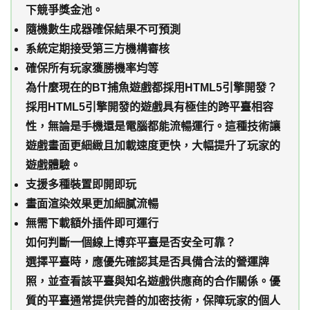
下競爭獎金池。
隨機數生成器確保結果不可預測
系統定期接受第三方機構審核
確保所有玩家獲勝機率均等
為什麼現在的BT捕魚遊戲都採用HTML5引擎開發？
採用HTML5引擎開發的遊戲具有極佳的跨平臺相容
性，無論是手機還是電腦都能流暢運行。這種技術讓
遊戲畫面更細緻且加載速度更快，大幅提升了玩家的
遊戲體驗。
支援多種裝置即開即玩
畫面渲染效果更加細膩流暢
無需下載額外插件即可運行
如何判斷一個線上博弈平臺是否安全可靠？
選擇平臺時，應優先確認其是否具備合法的營運牌
照，並查看該平臺與知名遊戲供應商的合作關係。優
質的平臺通常提供完善的加密技術，保障玩家的個人