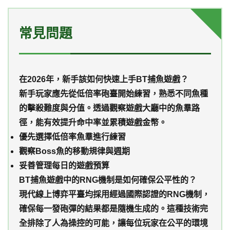
常見問題
在2026年，新手該如何快速上手BT捕魚遊戲？
新手玩家應先從低倍率砲臺開始練習，熟悉不同魚種
的擊殺難度與分值。透過觀察遊戲大廳中的魚羣路
徑，能有效提升命中率並累積遊戲金幣。
優先選擇低倍率魚羣進行練習
觀察Boss魚的移動規律與週期
妥善管理每日的遊戲預算
BT捕魚遊戲中的RNG機制是如何確保公平性的？
現代線上博弈平臺均採用經過國際認證的RNG機制，
確保每一發砲彈的結果都是隨機生成的。這種技術完
全排除了人為操控的可能，讓每位玩家在公平的環境