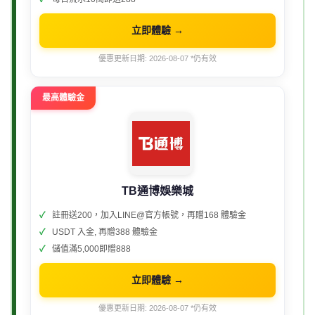
立即體驗 →
優惠更新日期: 2026-08-07 *仍有效
最高體驗金
TB通博娛樂城
註冊送200，加入LINE@官方帳號，再贈168 體驗金
USDT 入金, 再贈388 體驗金
儲值滿5,000即贈888
立即體驗 →
優惠更新日期: 2026-08-07 *仍有效