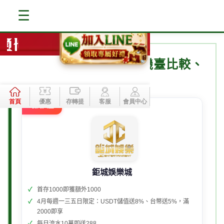
☰
2026年5大熱門bt捕魚機臺比較、
優惠及完整攻略
最高獎金
鉅城娛樂城
首存1000即獲額外1000
4月每週一三五日限定：USDT儲值送8%、台幣送5%，滿
2000即享
每日流水10萬即送288