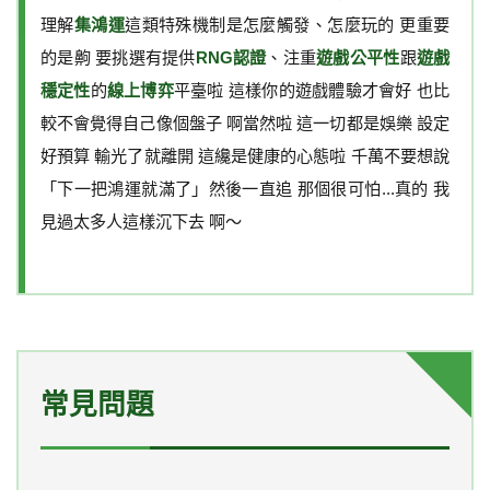
理解
集鴻運
這類特殊機制是怎麼觸發、怎麼玩的 更重要
的是齁 要挑選有提供
RNG認證
、注重
遊戲公平性
跟
遊戲
穩定性
的
線上博弈
平臺啦 這樣你的遊戲體驗才會好 也比
較不會覺得自己像個盤子 啊當然啦 這一切都是娛樂 設定
好預算 輸光了就離開 這纔是健康的心態啦 千萬不要想說
「下一把鴻運就滿了」然後一直追 那個很可怕...真的 我
見過太多人這樣沉下去 啊～
常見問題