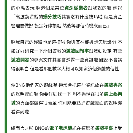
的心態去玩 啊這個是某位
資深從業者
跟我說的啦 他說
「高波動遊戲的
爆分技巧
其實沒有什麼技巧啦 就是資金
管理要做好 設定好停損點 然後等那個時機來而已」
啊我自己的經驗也是這樣啦 你與其在那邊想怎麼爆分 不
如好好研究一下那個遊戲的
遊戲回報率
跟波動設定 有些
遊戲開發
的專案文件其實會透露一些資訊啦 雖然不會講
得很明白 但是看那個數字大概可以知道這個遊戲的個性
像BNG他們家的遊戲喔 通常會把這些資訊放在
遊戲專案
的說明裡面啦 你要仔細找一下 啊不過現在很多
線上娛樂
城
的頁面都做得很簡單 你可能要點進遊戲裡面的說明纔
看得到啦
總而言之啦 BNG的
電子老虎機
能在這麼多
遊戲平臺
上受