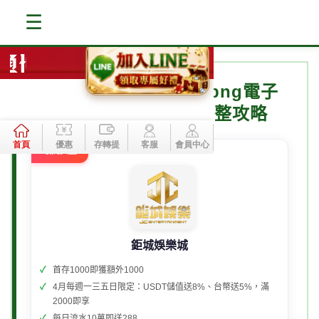
☰
2026線上老虎機推薦？bng電子
爆分必看的3大技巧｜完整攻略
最高獎金
鉅城娛樂城
首存1000即獲額外1000
4月每週一三五日限定：USDT儲值送8%、台幣送5%，滿
2000即享
每日流水10萬即送288