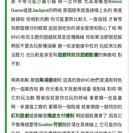
是 平常可能小贏小輸 啊一旦中獎 尤其是觸發
Bonus
Game
或是
Jackpot
的時候 那個賠率是直接噴上去的 爽度
破錶啦 但相對的齁 你可能要熬比較久 一直投錢 才會等
到那個爆分的瞬間 這就很吃你的資金管理和耐心了啦 啊
BNG有些主題的遊戲就是走這種路線 你如果沒那個屁股
啊就不要去玩那種瀉藥 選一些波動度中低的 玩起來比較
沒壓力 也比較能享受到
遊戲特效
跟
遊戲動畫
的樂趣啦 對
不對
啊再來齁 那個
集鴻運
機制 這真的是BNG他們家滿有特色
的一個東西啦 齁 你光看名字就覺得很臺 很對味 對吧 啊
它的玩法齁 簡單說就是你在玩的時候 會累積一些能量
啊、幸運值之類的 累積到一個程度 就會開啟一個特別的
紅利遊戲
或是觸發
隨處支付機制
啊這個就厲害了 因為它
不像傳統要等
Scatter符號
剛好落在某條線上 它可能你在