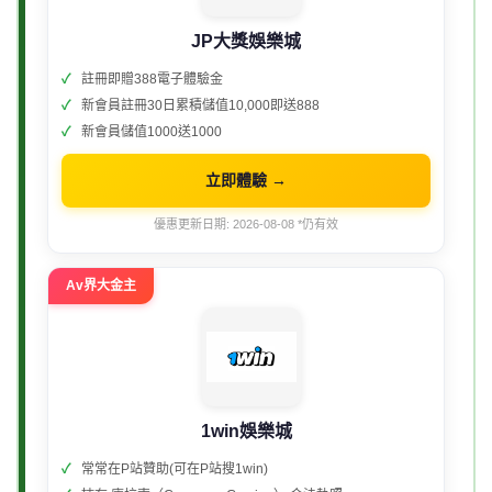
JP大獎娛樂城
註冊即贈388電子體驗金
新會員註冊30日累積儲值10,000即送888
新會員儲值1000送1000
立即體驗 →
優惠更新日期: 2026-08-08 *仍有效
Av界大金主
1win娛樂城
常常在P站贊助(可在P站搜1win)