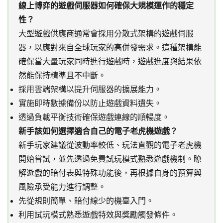
線上博弈的遊戲伺服器如何確保大規模運作的穩定
性？
大型遊戲供應商通常會採用分散式架構的遊戲伺服
器，以應對來自全球玩家的高併發需求。這種架構能
確保當大量玩家同時進行遊戲時，遊戲進度與結果依
然能保持精準且不中斷。
採用雲端架構以提升伺服器的擴展能力。
實施即時數據備份以防止遊戲資料遺失。
透過負載平衡技術確保遊戲連線的順暢度。
新手該如何選擇適合自己的電子老虎機遊戲？
新手玩家建議從波動率較低、玩法直觀的電子老虎機
開始嘗試，並先透過免費試玩模式熟悉遊戲機制。瞭
解遊戲的賠付表與特殊功能後，再根據自身的預算與
風險承受能力進行調整。
先從規則簡單、賠付線少的機臺入門。
利用試玩模式熟悉遊戲特效與獎勵觸發條件。