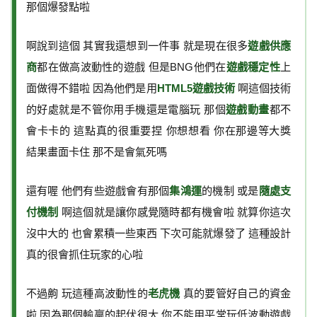
那個爆發點啦
啊說到這個 其實我還想到一件事 就是現在很多
遊戲供應
商
都在做高波動性的遊戲 但是BNG他們在
遊戲穩定性
上
面做得不錯啦 因為他們是用
HTML5遊戲技術
啊這個技術
的好處就是不管你用手機還是電腦玩 那個
遊戲動畫
都不
會卡卡的 這點真的很重要捏 你想想看 你在那邊等大獎
結果畫面卡住 那不是會氣死嗎
還有喔 他們有些遊戲會有那個
集鴻運
的機制 或是
隨處支
付機制
啊這個就是讓你感覺隨時都有機會啦 就算你這次
沒中大的 也會累積一些東西 下次可能就爆發了 這種設計
真的很會抓住玩家的心啦
不過齁 玩這種高波動性的
老虎機
真的要管好自己的資金
啦 因為那個輸贏的起伏很大 你不能用平常玩低波動遊戲