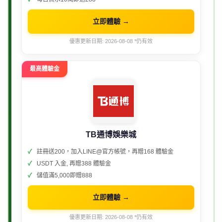
立即體驗 →
優惠更新日期: 2026-08-08 *仍有效
最高體驗金
TB通博娛樂城
註冊送200，加入LINE@官方帳號，再贈168 體驗金
USDT 入金, 再贈388 體驗金
儲值滿5,000即贈888
立即體驗 →
優惠更新日期: 2026-08-08 *仍有效