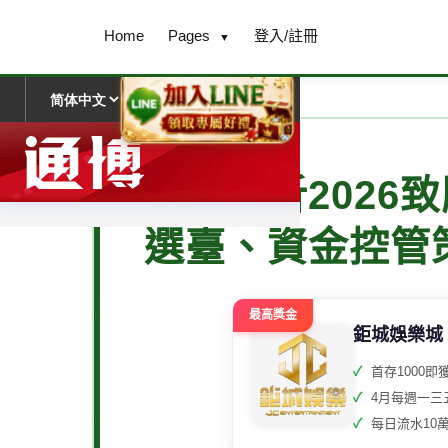
Home
Pages
登入/註冊
▼
深度分析2026
選臺、資金控管
最高獎金
鉅城娛樂城
首存1000即獲
4月每週一三
每日流水10萬