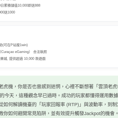
日累積儲值10,000即送888
0送1000
(可在P站搜1win)
uraçao eGaming） 合法執照
城, 提供超過 10,000 款遊戲
老虎機，你是否也曾感到迷惘，心裡不斷想著「雲頂老虎
6年的今天，這種觀念早已過時。成功的玩家都懂得運用數
如何解讀機臺的「玩家回報率 (RTP)」與波動率，到
你如何避開常見陷阱，並有效提升觸發Jackpot的機