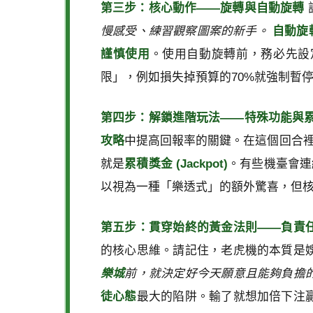
第三步：核心動作——旋轉與自動旋轉
慢感受、練習觀察圖案的新手。
自動旋
謹慎使用
。使用自動旋轉前，務必先設
限」，例如損失掉預算的70%就強制暫
第四步：解鎖進階玩法——特殊功能與
攻略
中提高回報率的關鍵。在這個回合
就是
累積獎金 (Jackpot)
。有些機臺會連
以視為一種「樂透式」的額外驚喜，但
第五步：貫穿始終的黃金法則——負責
的核心思維。請記住，老虎機的本質是
樂城
前，就決定好今天願意且能夠負擔
徒心態
最大的陷阱。輸了就想加倍下注