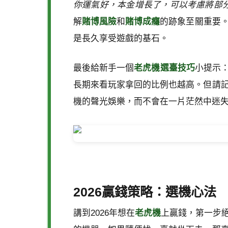
你運氣好，本金增長了，可以考慮將部
解
賭博風險
和
賭博成癮
的跡象至關重要
是長久享受遊戲的基石。
最後給新手一個
老虎機選臺技巧
小提示
長期來看玩家拿回的比例也越高。但請
機的聲光娛樂，而不會在一片茫然中迷
2026贏錢策略：選機心法
講到2026年想在
老虎機
上贏錢，第一步