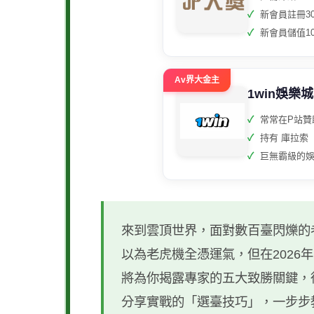
新會員註冊30
新會員儲值100
Av界大金主
1win娛樂城
常常在P站贊助
持有 庫拉索（C
巨無霸級的娛樂
來到雲頂世界，面對數百臺閃爍的
以為老虎機全憑運氣，但在202
將為你揭露專家的五大致勝關鍵，從
分享實戰的「選臺技巧」，一步步教