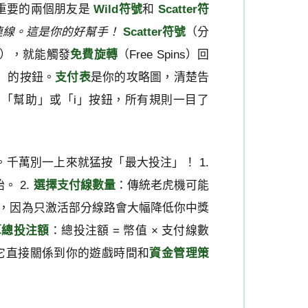
重要的兩個朋友是
Wild符號
和
Scatter符
連線。這是你的好幫手！
Scatter符號
（分
），就能觸發
免費旋轉
（Free Spins）回
」的按鈕。
支付表
是你的攻略圖，清楚告
「幫助」或「i」按鈕，所有規則一目了
。千萬別一上來就猛按「最大投注」！ 1.
。 2.
選擇支付線數量
：傳統老虎機可能
，因為只激活部分線路會大幅降低你中獎
算總投注額
：總投注額 = 幣值 × 支付線數
，它直接關係到你的遊戲時間和
資金管理策