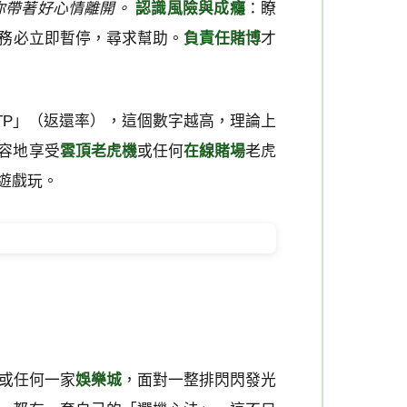
你帶著好心情離開。
認識風險與成癮
：瞭
務必立即暫停，尋求幫助。
負責任賭博
才
TP」（返還率），這個數字越高，理論上
容地享受
雲頂老虎機
或任何
在線賭場
老虎
遊戲玩。
或任何一家
娛樂城
，面對一整排閃閃發光