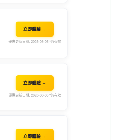
立即體驗 →
優惠更新日期: 2026-08-05 *仍有效
立即體驗 →
優惠更新日期: 2026-08-05 *仍有效
立即體驗 →