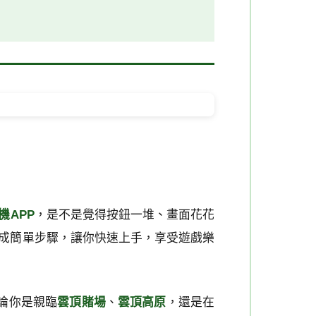
機APP
，是不是覺得按鈕一堆、畫面花花
成簡單步驟，讓你快速上手，享受遊戲樂
論你是親臨
雲頂賭場
、
雲頂高原
，還是在