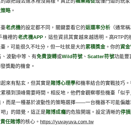
真的跟把錢丟進水裡沒兩樣。真正的
職業賭徒
或懂門道的玩家
注策略
。
每臺
老虎機
的設定都不同，關鍵要看它的
返還率分析
（通常稱
手機裡的
老虎機APP
，這些資訊其實越來越透明。高RTP的
機臺，可能很久不吐分，但一吐就是大的
累積獎金
。你的
資金
高、波動中等、有
免費旋轉
或
Wild符號
、
Scatter符號
功能豐
觸發獎勵的機會。
聽起來有點玄，但其實是
賭博心理學
和機率結合的實戰技巧。
次累積到頂峰需要時間。相反地，他們會觀察哪些機臺「似乎
憶，而是一種基於波動性的策略選擇——一台機器不可能偏離
了吧」的錯覺，這正是
賭博成癮
的危險開端。設定清晰的
停損
負責任賭博
的核心。
https://yuvayuva.com.tw