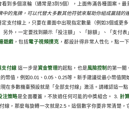
會看到多個滾輪（通常是3到5個），上面佈滿各種圖案。最
牌中的鬼牌，可以代替大多數其他符號來幫助你組成贏錢的
特定支付線上，只要在畫面中出現指定數量（例如3個或更多
。 另外，一定要找到顯示「投注額」、「餘額」、「支付表
場遊戲
，包括
電子視頻撲克
，都設計得非常人性化，點一下
與支付線
這一步是
資金管理
的起點，也是
風險控制
的第一關
幣值，例如0.01、0.05、0.25等。新手建議從最小幣值開始
但現在多數機臺預設就是「全部支付線」激活。請確認這一點
投注策略
是全面覆蓋，不放過任何可能的中獎組合。 3.
計
條支付線，那麼每旋轉一次就是2.5。這個數字你要非常清楚