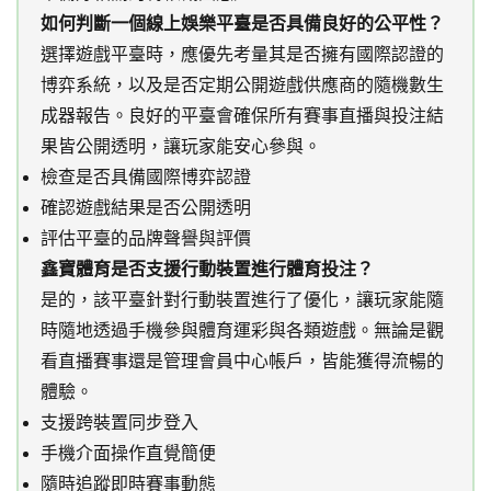
如何判斷一個線上娛樂平臺是否具備良好的公平性？
選擇遊戲平臺時，應優先考量其是否擁有國際認證的
博弈系統，以及是否定期公開遊戲供應商的隨機數生
成器報告。良好的平臺會確保所有賽事直播與投注結
果皆公開透明，讓玩家能安心參與。
檢查是否具備國際博弈認證
確認遊戲結果是否公開透明
評估平臺的品牌聲譽與評價
鑫寶體育是否支援行動裝置進行體育投注？
是的，該平臺針對行動裝置進行了優化，讓玩家能隨
時隨地透過手機參與體育運彩與各類遊戲。無論是觀
看直播賽事還是管理會員中心帳戶，皆能獲得流暢的
體驗。
支援跨裝置同步登入
手機介面操作直覺簡便
隨時追蹤即時賽事動態