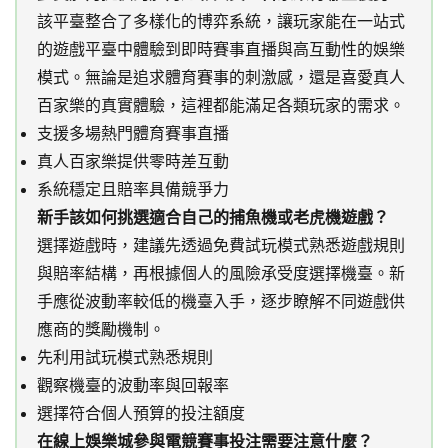
該平臺整合了多樣化的博弈系統，讓玩家能在一站式
的遊戲平臺中體驗到即時賽事直播與高互動性的娛樂
模式。無論是追求體育賽事的刺激感，還是喜愛真人
百家樂的真實體驗，這裡都能滿足各類玩家的需求。
支援多場熱門體育賽事直播
真人百家樂提供零時差互動
系統穩定且賠率具備競爭力
新手該如何挑選適合自己的捕魚機或老虎機遊戲？
選擇遊戲時，建議先透過免費試玩模式熟悉遊戲規則
與賠率結構，再根據個人的風險承受度選擇機臺。新
手應從波動率較低的機臺入手，逐步瞭解不同遊戲供
應商的獎勵機制。
先利用試玩模式熟悉規則
觀察機臺的波動率與回報率
選擇符合個人預算的投注額度
在線上娛樂城參與電競賽事投注需要注意什麼？