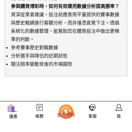
參與體育博彩時，如何有效運用數據分析提高勝率？
資深從業者建議，投注前應善用平臺提供的賽事數據
與歷史戰績進行客觀分析，而非僅憑直覺下注。透過
系統化的數據整理，能幫助您在體育投注中做出更精
準的判斷。
參考賽事歷史對戰數據
分析選手與隊伍的近期狀態
關注賠率變動背後的市場趨勢
會員轉移
帳務
客服
我
優惠