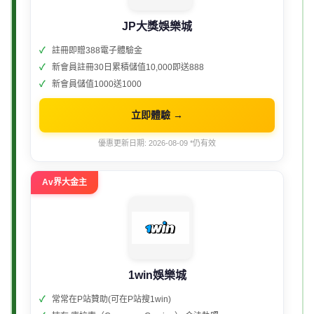
JP大獎娛樂城
註冊即贈388電子體驗金
新會員註冊30日累積儲值10,000即送888
新會員儲值1000送1000
立即體驗 →
優惠更新日期: 2026-08-09 *仍有效
Av界大金主
1win娛樂城
常常在P站贊助(可在P站搜1win)