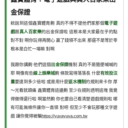
金保證
欸說到這個鑫寶體育齁 真的不得不提他們家那個
電子遊
戲
跟
真人百家樂
的出金保證啦 這根本是大家最在乎的點
對不對 啊你玩得再開心 贏了錢領不出來 那還不是等於零
根本是白忙一場嘛 對啊
我跟你講齁 他們這個
出金保證
機制 真的不是隨便喊喊的
耶 啊像有些
線上娛樂城
齁 條款寫得落落長 什麼
有效投注
量
要達到多少倍啦 或是用什麼
返水機制
的規則來卡你 厚
～光看就頭痛 鑫寶體育這邊齁 至少在規則透明這塊 我覺
得做得還行啦 啊當然齁 你也要自己看清楚遊戲規則啦 哪
有可能無條件讓你一直領 對吧 但至少不會玩那種文字遊
戲 讓你覺得被騙
https://yuvayuva.com.tw