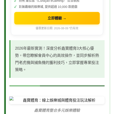
持有 庫拉索（Curaçao eGaming） 合法執照
巨無霸級的娛樂城, 提供超過 10,000 款遊戲
立即體驗 →
優惠更新日期: 2026-08-09 *仍有效
2026年最新實測！深度分析鑫寶體育3大核心優
勢，帶您瞭解會員中心的高效操作，並同步解析熱
門老虎機與捕魚機的獲利技巧，立即掌握專業投注
策略。
鑫寶體育整合多元娛樂體驗