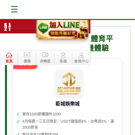
☰
深度分析3大優勢：鑫寶體育平
臺、多元老虎機與捕魚機體驗
最高獎金
鉅城娛樂城
首存1000即獲額外1000
4月每週一三五日限定：USDT儲值送8%、台幣送5%，滿
2000即享
每日流水10萬即送288