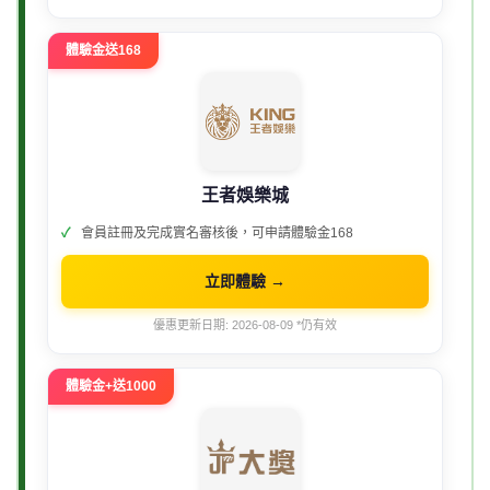
體驗金送168
王者娛樂城
會員註冊及完成實名審核後，可申請體驗金168
立即體驗 →
優惠更新日期: 2026-08-09 *仍有效
體驗金+送1000