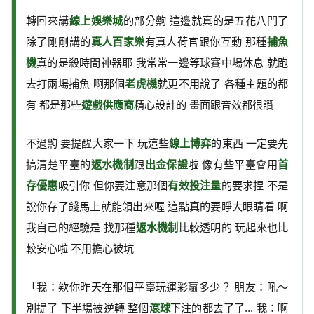
轉回來講
線上娛樂城
的部分齁 這邊就真的是五花八門了
除了剛剛講的
真人百家樂
有真人荷官跟你互動 那種
捕魚
機
真的是殺時間神器耶 我常常一邊等球賽中場休息 就跑
去打兩場捕魚 啊那個
老虎機
就更不用說了 各種主題的都
有 都是那些
遊戲供應商
精心設計的 畫面跟音效都很讚
不過齁 要提醒大家一下 玩這些
線上博弈
的東西 一定要先
搞清楚平臺的
返水機制
跟
出金保證
啦 像有些平臺會用
首
存優惠
吸引你 但你要注意那個
有效投注量
的要求捏 不是
說你存了錢馬上就能領出來喔 這點真的要睜大眼睛看 啊
我自己的經驗是 找那種
返水機制
比較透明的 玩起來也比
較安心啦 不用擔心被坑
「我：欸你昨天在那個平臺玩運彩贏多少？ 朋友：吼～
別提了 下半場被逆轉 整個
滾球
下注的都去了了... 我：啊