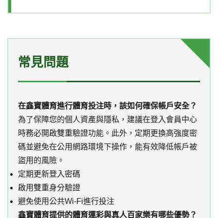
常見問題
在鑫寶體育進行體育投注時，該如何確保帳戶安全？
為了保障您的個人資產與隱私，建議在登入會員中心
時務必開啟雙重驗證功能。此外，定期更換高強度密
碼並避免在公用網路環境下操作，能有效降低帳戶被
盜用的風險。
定期更新登入密碼
啟用雙重身分驗證
避免使用公共Wi-Fi進行投注
鑫寶體育提供的體育運彩與真人百家樂有哪些優勢？