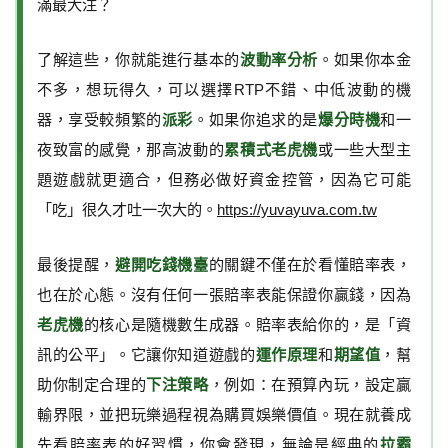
滿最大注？
了解這些，你就能進行基本的
波動率分析
。如果你本金
不多，想玩得久，可以選擇RTP不錯、中低波動的機
器，享受較頻繁的
派彩
。如果你追求的是
爆分時機
和一
夜致富的感覺，那高波動的
累積式老虎機
或一些大型主
題遊戲就更適合，但務必做好資金控管，因為它可能
「吃」很久才吐一次大的。
https://yuvayuva.com.tw
最後提醒，
避開吃錢機臺
的關鍵不僅在於看懂賠率表，
也在於心態。沒有任何一張賠率表能保證你贏錢，因為
老虎機
的核心是隨機數生成器。賠率表給你的，是「資
訊的公平」。它讓你知道遊戲的
運作原理
和
期望值
，幫
助你制定合理的
下注策略
，例如：在預算內玩，設定贏
輸界限，並把玩樂過程視為購買娛樂價值。現在就養成
先看賠率表的好習慣，你會發現，無論是經典的
拉霸