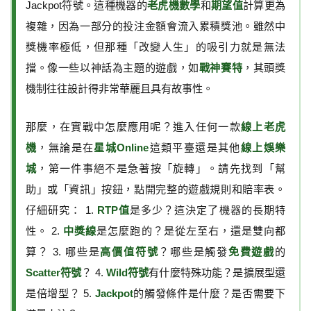
Jackpot符號。這種機器的
老虎機數學
和
期望值
計算更為
複雜，因為一部分的投注金額會流入累積獎池。雖然中
獎機率極低，但那種「改變人生」的吸引力就是無法
擋。像一些以神話為主題的遊戲，如
戰神賽特
，其頭獎
機制往往設計得非常華麗且具有故事性。
那麼，在實戰中怎麼應用呢？進入任何一款
線上老虎
機
，無論是在
星城Online
這類平臺還是其他
線上娛樂
城
，第一件事絕不是急著按「旋轉」。請先找到「幫
助」或「資訊」按鈕，點開完整的遊戲規則和賠率表。
仔細研究： 1.
RTP值
是多少？這決定了機器的長期特
性。 2.
中獎線
是怎麼跑的？是從左至右，還是雙向都
算？ 3. 哪些是
高價值符號
？哪些是觸發
免費遊戲
的
Scatter符號
？ 4.
Wild符號
有什麼特殊功能？是擴展型還
是倍增型？ 5.
Jackpot
的觸發條件是什麼？是否需要下