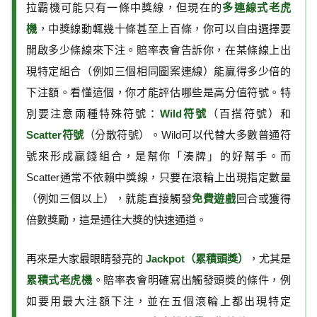
拉霸機可能只有一條中獎線，但現在的
多連線式老虎
機
，中獎線動輒幾十條甚至上百條，你可以自由選擇要
開啟多少條線來下注。賠率表會告訴你，在某條線上出
現特定組合（例如三個相同圖案連線）能贏得多少倍的
下注額。看懂這個，你才能評估哪些是高分值符號。特
別要注意兩種特殊符號：
Wild符號
（百搭符號）和
Scatter符號
（分散符號）。Wild可以代替大多數普通符
號來形成贏錢組合，是幫你「湊牌」的好幫手。而
Scatter通常不依賴中獎線，只要在滾輪上出現指定數量
（例如三個以上），就能直接觸發
免費遊戲
回合或獲得
倍數獎勵，這是通往大獎的快速通道。
再來是大家最眼睛發亮的
Jackpot（累積頭獎）
，尤其是
累積式老虎機
。賠率表會明確寫出觸發頭獎的條件，例
如要用最大注額下注，並在五個滾輪上都出現特定