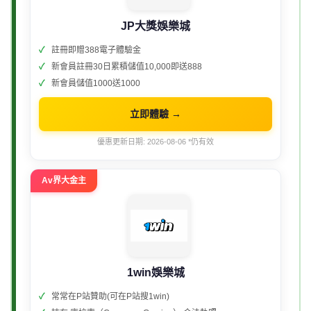
JP大獎娛樂城
註冊即贈388電子體驗金
新會員註冊30日累積儲值10,000即送888
新會員儲值1000送1000
立即體驗 →
優惠更新日期: 2026-08-06 *仍有效
Av界大金主
1win娛樂城
常常在P站贊助(可在P站搜1win)