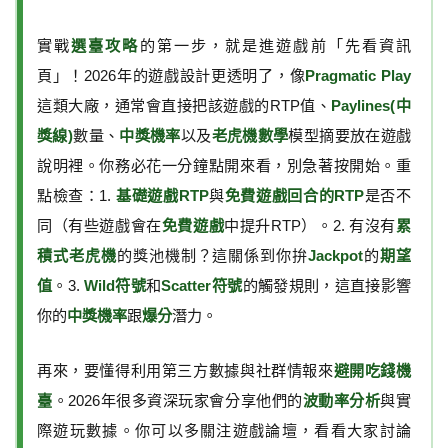
實戰
選臺攻略
的第一步，就是進遊戲前「先看資訊
頁」！2026年的遊戲設計更透明了，像
Pragmatic Play
這類大廠，通常會直接把該遊戲的RTP值、
Paylines(中
獎線)
數量、
中獎機率
以及
老虎機數學
模型摘要放在遊戲
說明裡。你務必花一分鐘點開來看，別急著按開始。重
點檢查：1.
基礎遊戲RTP
與
免費遊戲回合的RTP
是否不
同（有些遊戲會在
免費遊戲
中提升RTP）。2. 有沒有
累
積式老虎機
的獎池機制？這關係到你拚
Jackpot
的
期望
值
。3.
Wild符號
和
Scatter符號
的觸發規則，這直接影響
你的
中獎機率
跟
爆分
潛力。
再來，要懂得利用第三方數據與社群情報來
避開吃錢機
臺
。2026年很多資深玩家會分享他們的
波動率分析
與實
際遊玩數據。你可以多關注遊戲論壇，看看大家討論