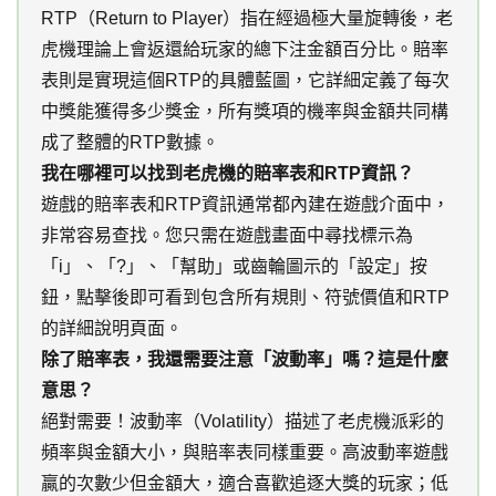
RTP（Return to Player）指在經過極大量旋轉後，老
虎機理論上會返還給玩家的總下注金額百分比。賠率
表則是實現這個RTP的具體藍圖，它詳細定義了每次
中獎能獲得多少獎金，所有獎項的機率與金額共同構
成了整體的RTP數據。
我在哪裡可以找到老虎機的賠率表和RTP資訊？
遊戲的賠率表和RTP資訊通常都內建在遊戲介面中，
非常容易查找。您只需在遊戲畫面中尋找標示為
「i」、「?」、「幫助」或齒輪圖示的「設定」按
鈕，點擊後即可看到包含所有規則、符號價值和RTP
的詳細說明頁面。
除了賠率表，我還需要注意「波動率」嗎？這是什麼
意思？
絕對需要！波動率（Volatility）描述了老虎機派彩的
頻率與金額大小，與賠率表同樣重要。高波動率遊戲
贏的次數少但金額大，適合喜歡追逐大獎的玩家；低