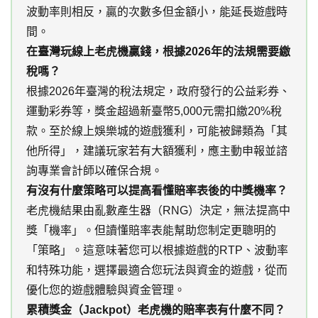
波動率則相反，贏的次數多但金額小，能延長遊戲時
間。
在臺灣玩線上老虎機贏錢，根據2026年的法規需要繳
稅嗎？
根據2026年臺灣的稅法規定，政府發行的公益彩券、
運動彩券等，獎金超過新臺幣5,000元需扣繳20%稅
款。至於線上娛樂城的遊戲獲利，可能被歸類為「其
他所得」，建議玩家若有大額獲利，應主動申報並諮
詢專業會計師以確保合規。
有沒有什麼策略可以提高看懂賠率表後的中獎機率？
老虎機結果由亂數產生器（RNG）決定，無法提高中
獎「機率」。但讀懂賠率表能幫助您制定更聰明的
「策略」。這意味著您可以根據遊戲的RTP、波動率
和特殊功能，選擇最適合您玩法與資金的遊戲，從而
優化您的遊戲體驗與資金管理。
累積獎金（Jackpot）老虎機的賠率表有什麼不同？