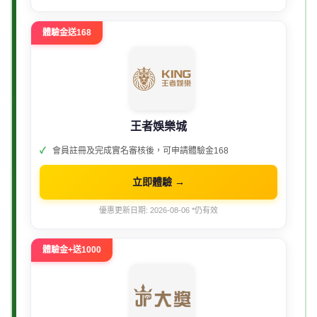
體驗金送168
王者娛樂城
會員註冊及完成實名審核後，可申請體驗金168
立即體驗 →
優惠更新日期: 2026-08-06 *仍有效
體驗金+送1000