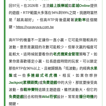
回97元。在2026年，主流
線上娛樂城
如
星城Online
提供
的遊戲，RTP範圍大多落在94%到99%之間，挑選時當然
是「越高越好」，但高RTP背後還藏著
波動率
這個關
鍵。
https://yuvayuva.com.tw
高RTP的機臺不一定讓你一直小贏，它可能伴隨較高的
波動，意思是贏錢的次數可能較少，但單次贏的幅度可
能較大。這時候就要看你的
老虎機資金管理
策略了。如
果你是喜歡穩定小贏、拉長遊戲時間的玩家，可以鎖定
那些RTP在96%以上、且被歸類為「低波動」的經典
水果
盤
或一些
多連線式老虎機
。相反，如果你想拚
Jackpot(累積頭獎)
或
免費遊戲
中的大分，那就要接受高
波動，像
戰神賽特
這類主題遊戲，雖然波動大，但它的
免費遊戲
回合和特殊
Wild符號
設計，常常是
爆分時機
的
關鍵。