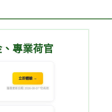
金、專業荷官
立即體驗 →
優惠更新日期: 2026-08-07 *仍有效