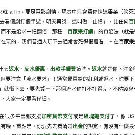
就 all in，那是電影劇情，現實中只會讓你快速畢業（
頁，去看個劇打個手遊，明天再說。這叫做「止損」，比任何
百
，而不是追求一把翻倍。那種「
百家樂打纜
」的負追法（就是
在玩的，我們普通人玩下去通常會死得很難看...。在
百家樂
什麼
返水
、
反水優惠
、
出款手續費
這些。
返水
就是你下注金
但要注意「流水要求」！通常優惠給的紅利或返水，你要下
%」就衝下去，要先算一下那個流水你打不打得完，不然錢
則，大家一定要看仔細。
在很多平臺都支援
加密貨幣支付
或是
區塊鏈支付
了，像 U
是有啦。重點是，你要先去看清楚
出金
的規定，有沒有什麼最