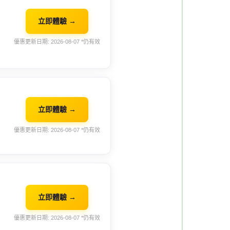
立即體驗 →
優惠更新日期: 2026-08-07 *仍有效
立即體驗 →
優惠更新日期: 2026-08-07 *仍有效
立即體驗 →
優惠更新日期: 2026-08-07 *仍有效