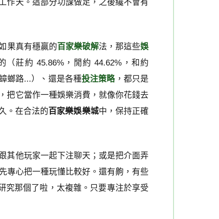
工作天。這部分功課做足，之後纔不會有
如果真有穩贏的
百家樂破解
法，那這些
娛
 45.86%，閒約 44.62%，和約
螂路...）、還是各種
投注策略
，都只是
，把它當作一種娛樂消費，就像你花錢去
久。在合法的
百家樂娛樂城
中，保持正確
跟其他玩家一起下注聊天；或是把介面弄
先專心把一種玩懂比較好。還有齁，有些
研究那個了啦，太複雜。只要專注於享受