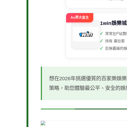
Av界大金主
1win娛樂城
常常在P站贊助
持有 庫拉索（C
巨無霸級的娛樂
想在2026年挑選優質的百家樂
策略，助您體驗最公平、安全的娛