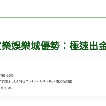
家樂娛樂城優勢：極速出
額外1000
五日限定：USDT儲值送8%、台幣送5%，滿2000即享
即送288