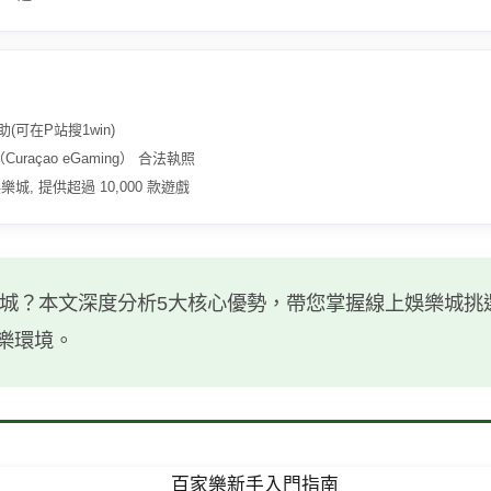
(可在P站搜1win)
uraçao eGaming） 合法執照
城, 提供超過 10,000 款遊戲
娛樂城？本文深度分析5大核心優勢，帶您掌握線上娛樂城
樂環境。