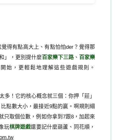
覺得有點高大上、有點怕怕der？覺得那
和」，更別提什麼
百家樂下三路
、
百家樂
礎開始，更輕鬆地理解這些遊戲規則。
太多！它的核心概念就三個：你押「莊」
比點數大小，最接近9點的贏。啊規則細
那就只取個位數，例如你拿到7跟8，加起來
像玩
棋牌遊戲
還要記什麼葫蘆、同花順，
com.tw