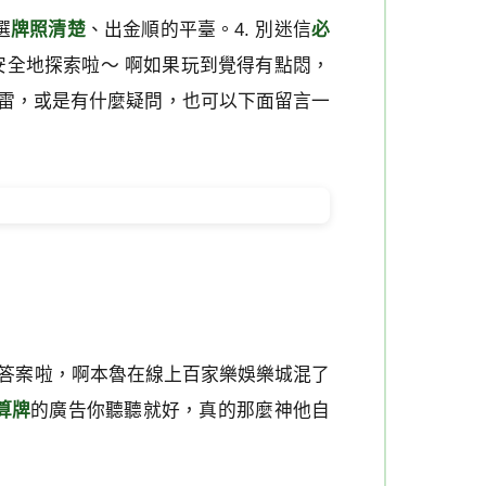
選
牌照清楚
、出金順的平臺。4. 別迷信
必
安全地探索啦～ 啊如果玩到覺得有點悶，
的雷，或是有什麼疑問，也可以下面留言一
答案啦，啊本魯在線上百家樂娛樂城混了
算牌
的廣告你聽聽就好，真的那麼神他自