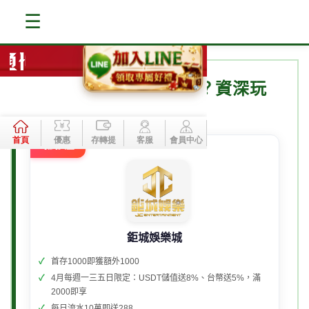
☰
線上棋牌隨便玩就贏錢？資深玩
家揭露5大隱藏陷阱
最高獎金
鉅城娛樂城
首存1000即獲額外1000
4月每週一三五日限定：USDT儲值送8%、台幣送5%，滿
2000即享
每日流水10萬即送288