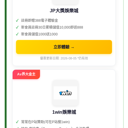
JP大獎娛樂城
註冊即贈388電子體驗金
新會員註冊30日累積儲值10,000即送888
新會員儲值1000送1000
立即體驗 →
優惠更新日期: 2026-08-05 *仍有效
Av界大金主
1win娛樂城
常常在P站贊助(可在P站搜1win)