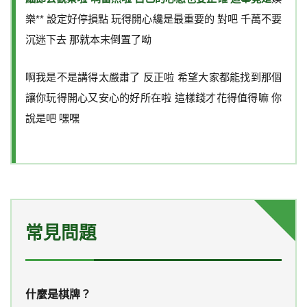
樂** 設定好停損點 玩得開心纔是最重要的 對吧 千萬不要
沉迷下去 那就本末倒置了呦
啊我是不是講得太嚴肅了 反正啦 希望大家都能找到那個
讓你玩得開心又安心的好所在啦 這樣錢才花得值得嘛 你
說是吧 嘿嘿
常見問題
什麼是棋牌？