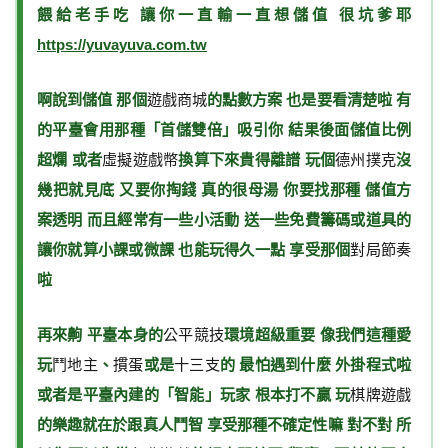
餵給老手吃 讓你一直輸一直想儲值 很坑爹耶
https://yuvayuva.com.tw
啊說到儲值 那個
遊戲商城
的點數方案 也是要看清楚啦 有
的平臺會用那種「首儲雙倍」吸引你 結果後面儲值比例
超爛 或者
虛擬遊戲幣
換算下來貴得離譜 玩個
德州撲克
沒
幾把就見底 又要你掏錢 真的很母湯 你要找那種 儲值方
案透明 而且經常有一些小活動 送一些免費籌碼或道具的
讓你就算小課或微課 也能玩得久一點 享受那個
對局節奏
啦
再來齁 平臺本身的
公平競技
環境超級重要 像我們這種愛
玩
鬥地主
、
摜蛋
或是
十三支
的 最怕遇到什麼 外掛程式啦
或者是平臺內建的「智能」玩家 根本打不贏 玩
棋牌遊戲
的樂趣就在於跟真人鬥智 享受那種不確定性嘛 對不對 所