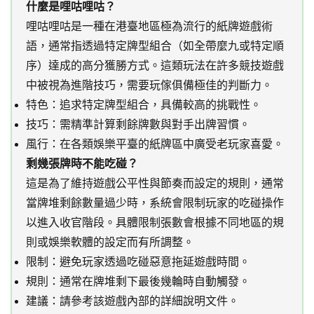
什麼是哩咕哩咕？
哩咕哩咕是一種在港臺地區極為流行的紙牌遊戲術
語，通常指透過特定牌型組合（如全帶麼九或特定順
序）達成的高分獲勝方式。這類玩法在許多競技遊戲
中被視為進階技巧，需要玩傢俱備極佳的判斷力。
特色：追求特定牌型組合，具備較高的挑戰性。
技巧：需精準計算剩餘牌數與對手出牌習慣。
風行：在各類娛樂平臺的紙牌區中廣受老玩家喜愛。
剩幾張牌時不能吃碰？
這是為了維持遊戲公平性與節奏而設定的規則，通常
當牌堆剩餘數量過少時，系統會限制玩家的吃碰操作
以進入收官階段。具體限制張數會根據不同地區的規
則或娛樂軟體的設定而有所調整。
限制：避免玩家透過吃碰惡意拖延遊戲時間。
規則：通常在牌堆剩下最後幾輪時自動觸發。
建議：請參考該遊戲內部的詳細說明文件。