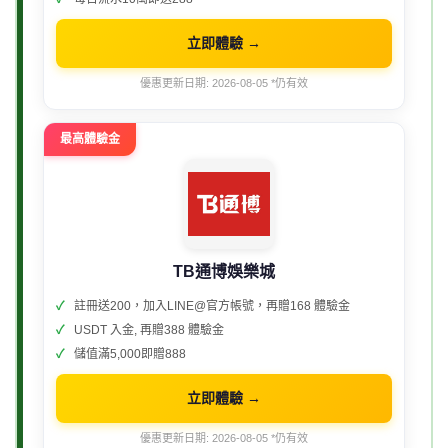
立即體驗 →
優惠更新日期: 2026-08-05 *仍有效
最高體驗金
TB通博娛樂城
註冊送200，加入LINE@官方帳號，再贈168 體驗金
USDT 入金, 再贈388 體驗金
儲值滿5,000即贈888
立即體驗 →
優惠更新日期: 2026-08-05 *仍有效