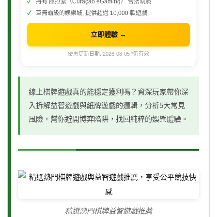
持有 庫拉索（Curaçao eGaming） 合法執照
巨無霸級的娛樂城, 提供超過 10,000 款遊戲
立即體驗 →
優惠更新日期: 2026-08-05 *仍有效
線上棋牌遊戲真的能穩定獲利嗎？資深玩家帶你深
入拆解益智遊戲與紙牌遊戲的邏輯，分析5大常見
風險，幫你避開博弈陷阱，找回純粹的娛樂體驗。
精選熱門棋牌益智遊戲推薦