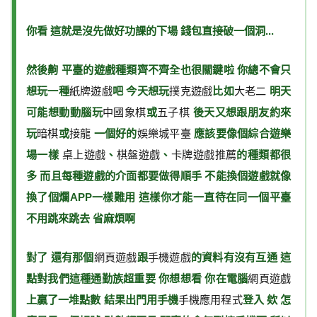
你看 這就是沒先做好功課的下場 錢包直接破一個洞...
然後齁 平臺的遊戲種類齊不齊全也很關鍵啦 你總不會只
想玩一種
紙牌遊戲
吧 今天想玩
撲克遊戲
比如
大老二
明天
可能想動動腦玩
中國象棋
或
五子棋
後天又想跟朋友約來
玩
暗棋
或
接龍
一個好的
娛樂城平臺
應該要像個綜合遊樂
場一樣
桌上遊戲
、
棋盤遊戲
、
卡牌遊戲推薦
的種類都很
多 而且每種遊戲的介面都要做得順手 不能換個遊戲就像
換了個爛APP一樣難用 這樣你才能一直待在同一個平臺
不用跳來跳去 省麻煩啊
對了 還有那個
網頁遊戲
跟
手機遊戲
的資料有沒有互通 這
點對我們這種通勤族超重要 你想想看 你在電腦
網頁遊戲
上贏了一堆點數 結果出門用手機
手機應用程式
登入 欸 怎