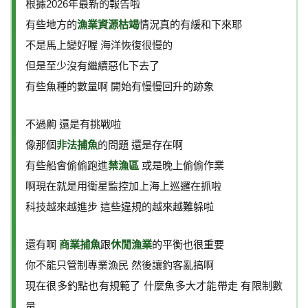
根據2026年最新的報告啦
有些地方的
漁業資源枯竭
情況真的有緩和下來耶
不是馬上變好喔 海洋恢復很慢的
但是至少沒有繼續惡化下去了
有些魚種的數量啊 開始有慢慢回升的跡象
不過齁 還是有挑戰啦
像那個
非法捕魚
的問題 還是存在啊
有些船會偷偷跑進
禁漁區
或是晚上偷偷作業
啊現在就是用衛星監控加上海上巡邏在抓啦
科技越來越進步 這些違規的越來越難躲啦
還有啊
商業捕魚
跟
休閒漁業
的平衡也很重要
你不能只管制專業漁民 然後讓釣客亂搞啊
現在很多釣點也有規範了 什麼魚多大才能帶走 有限制數
量