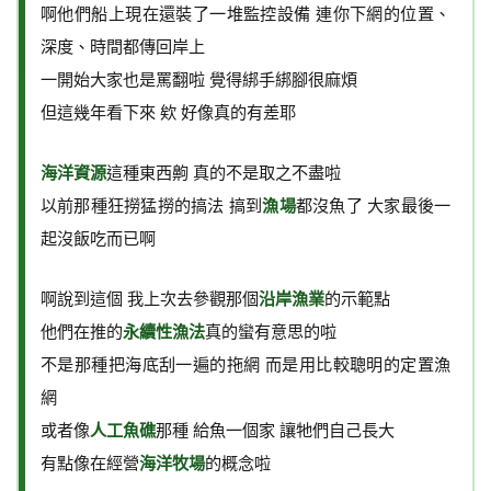
啊他們船上現在還裝了一堆監控設備 連你下網的位置、
深度、時間都傳回岸上
一開始大家也是罵翻啦 覺得綁手綁腳很麻煩
但這幾年看下來 欸 好像真的有差耶
海洋資源
這種東西齁 真的不是取之不盡啦
以前那種狂撈猛撈的搞法 搞到
漁場
都沒魚了 大家最後一
起沒飯吃而已啊
啊說到這個 我上次去參觀那個
沿岸漁業
的示範點
他們在推的
永續性漁法
真的蠻有意思的啦
不是那種把海底刮一遍的拖網 而是用比較聰明的定置漁
網
或者像
人工魚礁
那種 給魚一個家 讓牠們自己長大
有點像在經營
海洋牧場
的概念啦