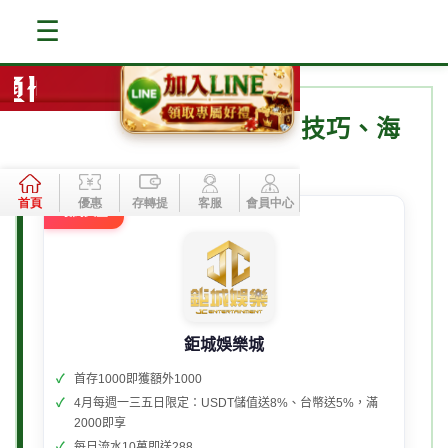
☰
一次搞懂5大重點：捕魚技巧、海
洋資源保護及漁業知識
最高獎金
鉅城娛樂城
首存1000即獲額外1000
4月每週一三五日限定：USDT儲值送8%、台幣送5%，滿
2000即享
每日流水10萬即送288