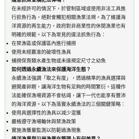
在未經許可的情況下，於管制區域或使用非法工具進
行抓魚行為，絕對會觸犯相關漁業法規。為了維護海
洋資源的再生能力，政府對非商業性的休閒漁業也有
明確的規範。以下為常見的違法抓魚行為：
在禁漁區或保護區內進行捕撈
使用未經覈准的破壞性漁具
捕撈保育類水產生物或未達規定尺寸之幼魚
如何透過永續漁法來保護海洋生態？
永續漁法強調「取之有度」，透過精準的漁具選擇與
避開產卵期，讓海洋生物有足夠的時間繁衍。這種作
法能確保漁場資源不會枯竭，讓下一代也能享有豐沛
的海洋資源。以下為落實永續漁法的三個關鍵策略：
使用具選擇性的漁具以減少混獲
嚴格遵守漁場輪休與禁漁政策
實施漁獲量監測以防範過漁現象
遠洋漁業與沿岸漁業在管理上有何差異？