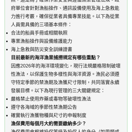
府單位會針對漁船操作、通訊設備使用及海上急救能
力進行考覈，確保從業者具備專業技能。以下為從業
人員需具備的三項基本條件：
合法的船員手冊或相關執照
專業漁船操作與設備維護能力
海上急救與防災安全訓練證書
目前最新的海洋漁業捕撈規定有哪些重點？
因應2026年的海洋環境變化，現行法規嚴格限制破壞
性漁法，以保護生物多樣性與海洋資源。漁民必須遵
守特定季節的禁漁期及漁獲尺寸限制，共同落實永續
發展目標。以下為現行管理的三大關鍵規定：
嚴格禁止使用炸藥或毒物等破壞性漁法
遵守各海域的季節性禁漁期公告
確實執行漁獲物種與尺寸的申報制度
漁保費用每個月大約需要繳納多少？
漁保費用會根據投保等級及投保人的身分（如甲類或