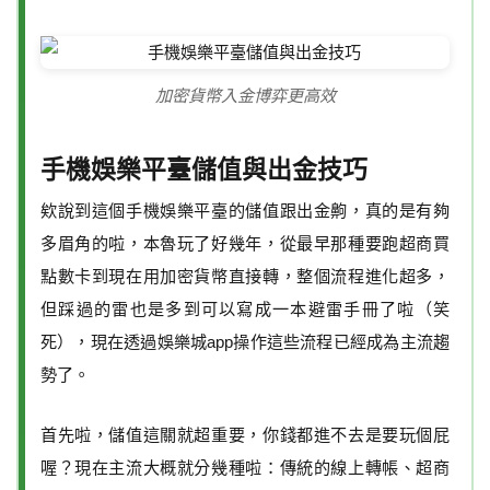
加密貨幣入金博弈更高效
手機娛樂平臺儲值與出金技巧
欸說到這個手機娛樂平臺的儲值跟出金齁，真的是有夠
多眉角的啦，本魯玩了好幾年，從最早那種要跑超商買
點數卡到現在用加密貨幣直接轉，整個流程進化超多，
但踩過的雷也是多到可以寫成一本避雷手冊了啦（笑
死），現在透過娛樂城app操作這些流程已經成為主流趨
勢了。
首先啦，儲值這關就超重要，你錢都進不去是要玩個屁
喔？現在主流大概就分幾種啦：傳統的線上轉帳、超商