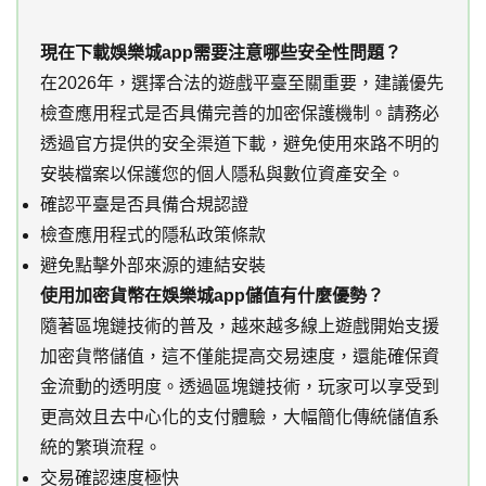
現在下載娛樂城app需要注意哪些安全性問題？
在2026年，選擇合法的遊戲平臺至關重要，建議優先
檢查應用程式是否具備完善的加密保護機制。請務必
透過官方提供的安全渠道下載，避免使用來路不明的
安裝檔案以保護您的個人隱私與數位資產安全。
確認平臺是否具備合規認證
檢查應用程式的隱私政策條款
避免點擊外部來源的連結安裝
使用加密貨幣在娛樂城app儲值有什麼優勢？
隨著區塊鏈技術的普及，越來越多線上遊戲開始支援
加密貨幣儲值，這不僅能提高交易速度，還能確保資
金流動的透明度。透過區塊鏈技術，玩家可以享受到
更高效且去中心化的支付體驗，大幅簡化傳統儲值系
統的繁瑣流程。
交易確認速度極快