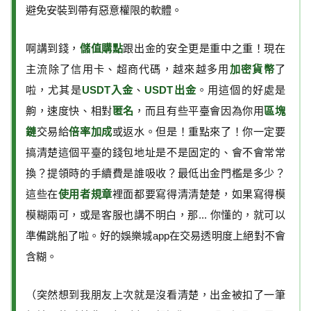
避免安裝到帶有惡意權限的軟體。
啊講到錢，
儲值購點
跟出金的安全更是重中之重！現在
主流除了信用卡、超商代碼，越來越多用
加密貨幣
了
啦，尤其是
USDT入金
、
USDT出金
。用這個的好處是
齁，速度快、相對
匿名
，而且有些平臺會因為你用
區塊
鏈
交易給
倍率加成
或返水。但是！重點來了！你一定要
搞清楚這個平臺的錢包地址是不是固定的、會不會常常
換？提領時的手續費是誰吸收？最低出金門檻是多少？
這些在
使用者規章
裡面都要寫得清清楚楚，如果寫得模
模糊兩可，或是客服也講不明白，那... 你懂的，就可以
準備跳船了啦。好的娛樂城app在交易透明度上絕對不會
含糊。
（突然想到我朋友上次就是沒看清楚，出金被扣了一筆