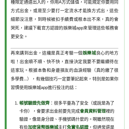
種限定通道出入的，你用A方式儲值，可能規定你要用同
方式出金，或是至少要打一定流水才能換方式出，這些
細節沒注意，到時候被扣手續費或根本出不來，真的會
哭死，建議下載官方認證的娛樂城app來管理這些帳務會
更安全。
再來講到出金，這纔是真正考驗一個
娛樂城
良心的地方
啦！出金順不順、快不快，直接決定我要不要繼續待在
這家玩。根據本魯和身邊損友的血淚經驗（真的繳了很
多學費...），有幾個技巧一定要筆記起來，特別是如果你
習慣使用娛樂城app進行投注的話：
帳號驗證先做齊
：很多平臺為了安全（或說是為了
卡你），會要求出金前要先完成
會員資料管理
裡的
驗證，像是身分證、手機號碼什麼的。啊雖然現在
有些
加密貨幣娛樂城
主打
免實名認證
，但通常還是