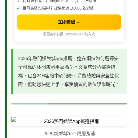
持有 庫拉索（Curaçao eGaming） 合法執照
巨無霸級的娛樂城, 提供超過 10,000 款遊戲
立即體驗 →
優惠更新日期: 2026-08-06 *仍有效
2026年熱門娛樂城app推薦，還在煩惱如何選擇安
全可靠的休閒遊戲平臺嗎？本文為您分析挑選指
標，包含24H客服中心服務、遊戲體驗與安全性保
障，協助您快速上手，享受優質的數位娛樂時光。
2026娛樂城APP挑選指南