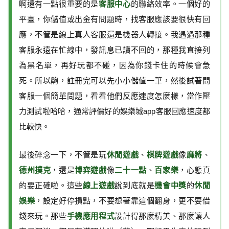
啊還有一點很重要的是
客服中心
的聯絡效率。一個好的
平臺，你儲值或出金有問題時，找客服應該要很快有回
應，不管是線上真人客服還是機器人轉接。我遇過那種
客服永遠在忙線中，發訊息已讀不回的，那種我直接列
為黑名單，再好玩都不碰，因為你錢卡住的時候會急
死。所以齁，註冊完可以先小小儲值一筆，然後試著問
客服一個簡單問題，看看他們反應速度怎麼樣，當作壓
力測試啦哈哈，通常評價好的娛樂城app客服回應速度都
比較快。
最後碎念一下，不管是玩
休閒遊戲
、
棋牌遊戲
像
麻將
、
德州撲克
，還是
博弈遊戲
像
二十一點
、
百家樂
，心態真
的要正確啦。這些
線上遊戲
說到底就是
機會中獎
的
休閒
娛樂
，設定好停損點，不要想著靠這個翻身，更不要借
錢來玩。那些
手機應用程式
設計得那麼精美、那麼讓人