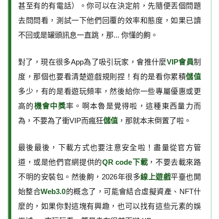
甚至有的有電話）。你可以在決定前，先隨便丟個問題
去問問看，測試一下他們回覆的效率和態度，如果已讀
不回或是罐頭訊息一直跳，那... 你懂的齁。
對了，現在很多App為了吸引玩家，會推什麼
VIP會員
制
度，那個也要看清楚遊戲規則捏！有的是看你累積
儲值
多少，有的是看遊玩頻率，然後給你一些專屬優惠或更
高的
機會中獎
率。啊本魯是覺得啦，這種東西量力而
為，不要為了衝VIP而瘋狂
儲值
，那就本末倒置了啦。
最後最後，下載方式也要注意安全啦！盡量從官方管
道，或是他們官網提供的
QR code下載
，不要去載來路
不明的安裝包。然後齁，2026年很多
線上遊戲
平臺也開
始整合
Web3.0
的概念了，可能會結合虛擬資產、NFT什
麼的，如果你對這塊有興趣，也可以找有這些元素的娛