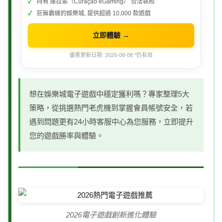
持有 庫拉索（Curaçao eGaming） 合法執照
巨無霸級的娛樂城, 提供超過 10,000 款遊戲
立即體驗 →
優惠更新日期: 2026-08-08 *仍有效
想在娛樂城電子遊戲中穩定獲利嗎？專家整理5大
策略，從挑選熱門老虎機到掌握會員帳號安全，若
遇到問題更有24小時客服中心為您服務，立即提升
您的遊戲勝率與體驗。
2026電子遊戲創新進化體驗