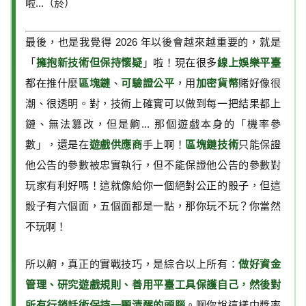
啦...（菸）
最後，也是我覺得 2026 年以後會越來越重要的，就是
「
擁抱新技術但保持懷疑
」啦！現在很多
線上娛樂平臺
都在推什麼
區塊鏈
、
可驗證公平
，用
加密貨幣
賭好像很
潮、很透明。對，技術上確實可以做到每一把結果都上
鏈、無法篡改，但是齁... 那個遊戲本身的「機率參
數」，還是在
遊戲供應商
手上啊！
區塊鏈技術
只能保證
他公告的參數被忠實執行，但不能保證他公告的參數對
玩家有利好嗎！這就像給你一個絕對公正的骰子，但這
骰子有六個面，五個面都是一點，那你玩不玩？你當然
不玩啊！
所以齁，真正的實戰技巧，是綜合以上所有：
做好資金
管理、研究遊戲規則、善用平臺工具保護自己，然後對
所有行銷話術保持一顆清醒的頭腦
。啊你說這樣中獎率