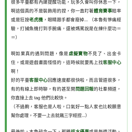
很多平臺都有內建提醒功能，玩多久會叫你休息一下，
啊這個真的不是裝飾用的捏，你一直盯著
體育賽事
賠率
或是狂按
老虎機
，眼睛跟手都會廢掉... （本魯有慘痛經
驗，打捕魚機打到手腕痛，還被媽罵說是在練什麼功＝
＝）
啊如果真的遇到問題，像是
虛擬寶物
不見了、出金卡
住，或是遊戲畫面怪怪的，這時候就要馬上找
客服中心
啊！
好的平臺
客服中心
回應速度都很快啦，而且管道很多，
有的有線上即時聊，有的甚至開
問題回報
的社羣頻道，
你直接上去 tag 他們比較快。
（不過齁，客服也是人啦，口氣好一點人家也比較願意
幫你處理，不要一上去就飆三字經捏...）
最後啦，本魯碎念一下，那種
返水優惠
或是每週活動，