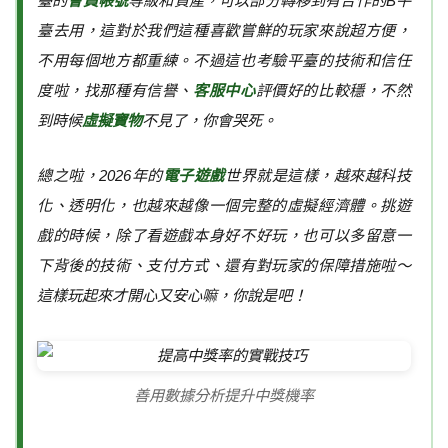
臺的
會員帳號
等級和資產，可以部分轉移到有合作的B平
臺去用，這對於我們這種喜歡嘗鮮的玩家來說超方便，
不用每個地方都重練。不過這也考驗平臺的技術和信任
度啦，找那種有信譽、
客服中心
評價好的比較穩，不然
到時候
虛擬寶物
不見了，你會哭死。
總之啦，2026年的
電子遊戲
世界就是這樣，越來越科技
化、透明化，也越來越像一個完整的虛擬經濟體。挑遊
戲的時候，除了看遊戲本身好不好玩，也可以多留意一
下背後的技術、支付方式、還有對玩家的保障措施啦～
這樣玩起來才開心又安心嘛，你說是吧！
善用數據分析提升中獎機率