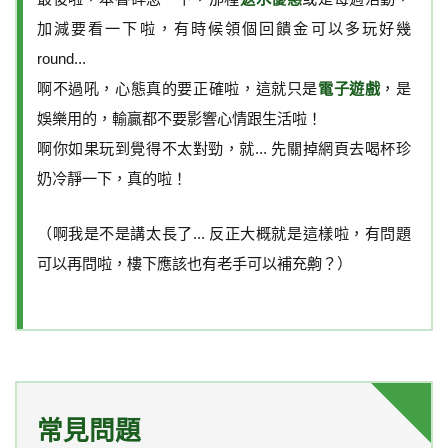
加減要看一下啦，有時候領個回饋金可以多玩好幾
round...
啊不過吼，心態真的要正確啦，這就只是
電子遊戲
，是
娛樂用的，輸贏都不要影響心情跟生活啦！
啊你如果玩到覺得不太對勁，就... 先關掉網頁去喝杯珍
奶冷靜一下，真的啦！
（啊我是不是講太長了... 反正大概就是這樣啦，有問題
可以再問啦，樓下應該也有老手可以補充齁？）
常見問題