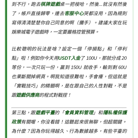
到不行，跑去
棋牌遊戲
桌一把梭哈，然後...就沒有然後
了，帳戶直接歸零，連去
客服中心
哭都沒用，因為規則
寫得清清楚楚你自己同意的啊（攤手）。建議大家在玩
娛樂城電子遊戲時，一定要嚴格控管預算。
比較聰明的玩法是啥？設定一個「停損點」和「停利
點」啦！例如你今天用
USDT入金
了 100U，那就分成 20
等份，一次只玩一份，贏到 150U 就收手，輸到剩 60U
也果斷關掉網頁。啊我知道很難啦，手會癢，但這就是
「實戰技巧」的精髓啊，是在跟自己的人性對戰，不是
跟
遊戲供應商
的程式對戰捏！
第三點，跟
遊戲平臺
的「
會員資料管理
」和
隱私權保護
政策
有關喔，你沒看錯！這聽起來很無聊，但超關鍵。
為什麼？因為你玩得越久、行為數據越多，有些平臺的