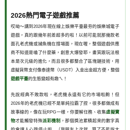
2026熱門電子遊戲推薦
哎呦～講到2026年現在線上娛樂平臺最夯的娛樂城電子
遊戲，真的跟幾年前差超多的啦！以前可能就那幾款老
面孔老虎機或捕魚機在撐場面，現在喔，整個遊戲供應
商不知道是嗑了什麼藥，創意大爆發耶，畫質跟玩法根
本是次元級的進化，而且很多都整合了區塊鏈技術，用
虛擬貨幣支付像泰達幣（USDT）入金出金超方便，整個
遊戲平臺
的生態變超有趣ㄟ！
先說經典不敗款啦，老虎機永遠有它的市場啦齁！但
2026年的老虎機已經不是單純拉霸了捏，很多都做成有
故事線的，像在玩RPG一樣，你要解任務、收集
虛擬寶
物
才能觸發特殊
派彩機制
，那個獎池累積起來的數字真
的會讓人心跳停止啦...（我朋友上次就...算了不能說太