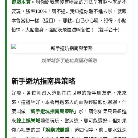
遊戲本質
。啊你問我有沒有穩贏的方法？有啊～就是不
要玩，勝率100%！啊不過...我知道你聽不進去啦，就跟
本魯當初一樣（遠目）。那就...自己小心囉，記得，小賭
怡情，大賭傷身，強賭灰飛煙滅啊各位！（雙手合十）
娛樂城新手避坑與獲利策略
新手避坑指南與策略
好啦，各位剛踏入這個花花世界的新手朋友們，來來
來，這邊坐好，本魯用過來人的血淚經驗跟你聊聊，什
麼叫做「
新手避坑指南與策略
」啦！啊你如果只是想進
來
線上娛樂城
隨便玩玩、當消遣，那可能還好，但如果
你心裡想的是「
娛樂城賺錢
」這四個字，齁...那水就深