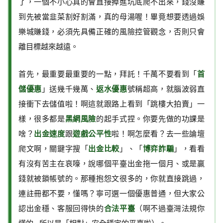
了，一個不小心真的會直接掉進坑底爬不出來，錢沒賺
到先被當韭菜割好割滿，真的母湯喔！畢竟想要透過娛
樂城賺錢，必須先具備正確的風險控管觀念，否則只會
離目標越來越遠。
首先，最重要最重要的一點，拜託！千萬不要看到「
首
儲優惠
」送幾千幾萬、
返水優惠
號稱超高，就腦波弱直
接衝下去儲值啦！啊這就跟路上看到「跳樓大拍賣」一
樣，很多都是
黑網風險
的起手式捏。你要先做的功課是
啥？
出金速度
跟
遊戲公平性
啦！啊怎麼看？去一些論壇
爬文啊，關鍵字搜「
出金比較
」、「
博弈詐騙
」，看看
有沒有苦主在哀嚎，說哪個平臺出金拖一個月、或是贏
錢就被鎖帳號的。那種抱怨文很多的，你就直接跳過，
連註冊都不要，懂嗎？寧可選一個優惠普通，但大家公
認出金穩、客服回得快的
合法平臺
（啊不過臺灣法規你