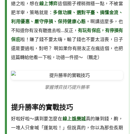
總之啦，想在
線上博弈
這個圈子裡稍微穩一點，不被當
肥羊宰，策略就是：
多做功課、選對平臺、搞懂金流、
利用優惠、嚴守停損、保持健康心態
。啊講這麼多，也
不知道你有沒有聽進去啦...反正，
有玩有保庇，有停損有
保庇
啦！賺了錢不要太嗨，輸了錢也不要太沮喪，日子
還是要過啦，對吧？ 啊如果你有朋友正在瘋這個，也把
這篇轉給他看一下啦，功德一件捏～ （飄走）
掌握博弈技巧提升勝率
提升勝率的實戰技巧
好啦好啦～講到要怎麼在
線上
娛樂城
真的賺到錢，齁，
一堆人只會喊「運氣啦！」但說真的，你以為那些長期