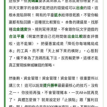
送很多，但
洗碼量
要求高到靠北，意思就是你得要下注
到天文數字的金額才能把送的錢變成可以
出金
的錢，這
根本是陷阱啊！ 啊有的平臺
返水
給得很乾脆，不管你輸
贏都有點回饋，這種就比較實在。 本魯的建議是，找那
種
出金速度
快、規則寫得清楚、不會跟你玩文字遊戲的
合法平臺
（啊當然要自己花時間做
出金比較
跟查評價
啦，這不能懶）。 把優惠當成是「降低你每場賭局成
本」的工具，而不是「天上掉下來的橫財」，心態對
了，纔不會為了洗碼而亂下注，反而輸更慘，這樣才能
真正實現娛樂城賺錢的策略。
然後齁，資金管理！資金管理！資金管理！ 很重要所以
講三次！ 這可以說是
提升勝率
最最最核心的技巧，沒有
之一。 你技術再強，不會管理賭本，一次All-in就再見
了。 具體怎麼做？ 就是設定好「止損點」跟「獲利目
標」啊！ 例如你今天拿5000塊出來玩，欸，不是叫你一