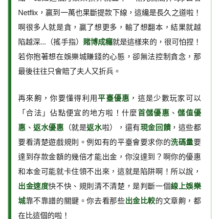
Netflix，贏到一萬也果斷提款下線，這纔是長久之道啦！
啊很多人就是貪，贏了想更多，輸了想翻本，結果就越
陷越深...（搖手指）
賭博成癮
就是這樣來的，很可怕捏！
若你抱著想在娛樂城賺錢的心態，卻無法控制貪念，那
最後往往只會賠了夫人又折兵。
再來齁，你要懂得利用
平臺優惠
，這是少數玩家可以
「合法」佔點便宜的地方啦！什麼
首儲優惠
、
儲值優
惠
、
返水優惠
（就是
返水
啦），還有
現金回饋
，這些都
要看清楚遊戲規則。例如有的平臺會要求你的
洗碼量
要
達到存款金額的幾倍才能出金，你沒達到？啊你的優惠
和本金可能就卡住領不出來，這就是陷阱啊！所以說，
出金速度
快不快、規則清不清楚，是判斷一個
線上娛樂
城
靠不靠譜的關鍵。你去看那些
出金比較
的文章齁，都
在比這個的啦！