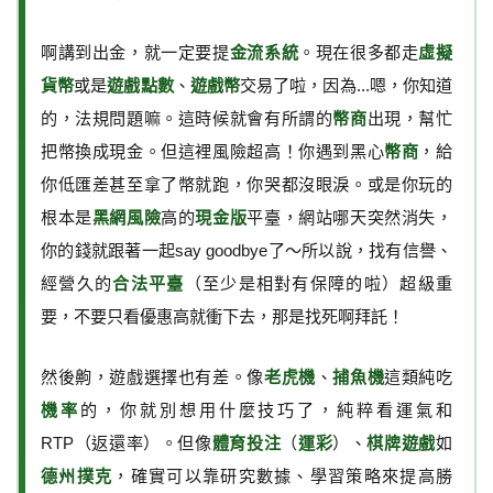
啊講到出金，就一定要提
金流系統
。現在很多都走
虛擬
貨幣
或是
遊戲點數
、
遊戲幣
交易了啦，因為...嗯，你知道
的，法規問題嘛。這時候就會有所謂的
幣商
出現，幫忙
把幣換成現金。但這裡風險超高！你遇到黑心
幣商
，給
你低匯差甚至拿了幣就跑，你哭都沒眼淚。或是你玩的
根本是
黑網風險
高的
現金版
平臺，網站哪天突然消失，
你的錢就跟著一起say goodbye了～所以說，找有信譽、
經營久的
合法平臺
（至少是相對有保障的啦）超級重
要，不要只看優惠高就衝下去，那是找死啊拜託！
然後齁，遊戲選擇也有差。像
老虎機
、
捕魚機
這類純吃
機率
的，你就別想用什麼技巧了，純粹看運氣和
RTP（返還率）。但像
體育投注
（
運彩
）、
棋牌遊戲
如
德州撲克
，確實可以靠研究數據、學習策略來提高勝