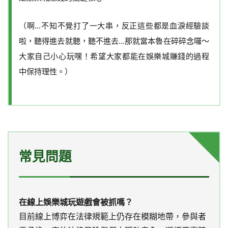
（啊...不知不覺打了一大串，反正這些都是血淚經驗談
啦，聽得進去就聽，聽不進去...那就當本魯在碎碎念囉～
大家自己小心玩嘿！希望大家都能在娛樂城賺錢的過程
中保持理性。）
常見問題
在線上娛樂城玩遊戲會被抓嗎？
目前線上博弈在法律規範上仍存在模糊地帶，參與者