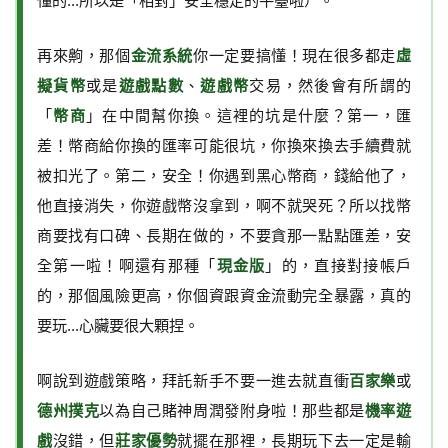
懂的...所以是「相對」安全穩定的平臺啦）。
再來齁，那個
金流系統
你一定要搞懂！現在很多都走
虛
擬貨幣
或是
遊戲點數
、
遊戲幣
交易，然後會有所謂的
「
幣商
」在中間幫你換。這裡的坑是什麼？第一，匯
差！幣商給你換的匯率可能很坑，你換來換去手續費就
被扣光了。第二，安全！你遇到黑心幣商，錢給他了，
他直接消失，你遊戲幣沒拿到，啊不就哭死？所以找幣
商要找有口碑、長期在做的，不要貪那一點點匯差，安
全第一啦！啊還有那種「
現金版
」的，直接對接帳戶
的，那個風險更高，你個資跟資金流動完全暴露，真的
要玩...心臟要很大顆捏。
啊說到遊戲策略，拜託新手不要一進去就直衝
百家樂
或
德州撲克
以為自己賭神周潤發附身啦！那些都是
機率遊
戲
沒錯，但
莊家優勢
就擺在那裡，長期玩下去一定是輸