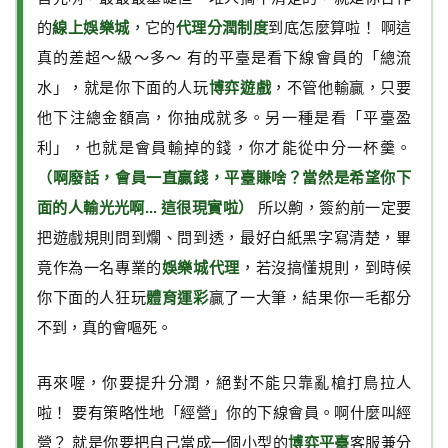
的
線上娛樂城
，它的
代理分潤制度
到底怎麼算啦！ 啊這
真的差超～級～多～ 有的平臺是看下線會員的「總流
水」，就是你下面的人玩
博弈遊戲
，不管他輸贏，只要
他下注總金額高，你抽成就多。另一種是看「平臺盈
利」，也就是會員輸掉的錢，你才能從中分一杯羹。
（啊廢話，會員一直贏錢，平臺賺啥？當然是希望你下
面的人輸光光啊... 這很現實啦）
所以齁，簽約前一定要
把遊戲規則問到爛、問到透，最好白紙黑字寫清楚，畢
竟作為一名專業的
娛樂城代理
，若沒搞懂規則，到時候
你下面的人狂玩
體育運彩
贏了一大筆，結果你一毛都分
不到，真的會嘔死。
再來喔，你要提升分潤，絕對不能只靠亂槍打鳥拉人
啦！ 要有策略性地「經營」你的下線會員。啊什麼叫經
營？ 就是你要把自己當成一個小型的
博弈平臺
客服兼分