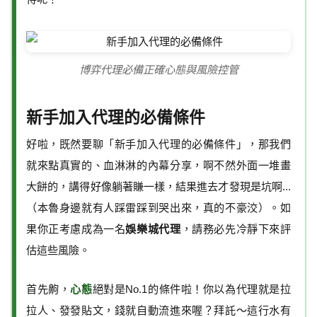
博弈代理必備正確心態與風險控管
新手加入代理的必備條件
好啦，既然要聊「新手加入代理的必備條件」，那我們
就來點真實的、血淋淋的內幕分享，啊不然外面一堆畫
大餅的，講得好像躺著賺一樣，結果進去才發現是坑啊...
（本魯身邊就有人踩雷踩到哭出來，真的不豪洨）。如
果你正考慮成為一名
娛樂城代理
，請務必先冷靜下來評
估這些風險。
首先齁，
心態
絕對是No.1的條件啦！你以為代理就是拉
拉人、發發貼文，錢就自動流進來喔？拜託～這行水有