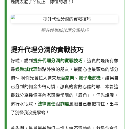
是講太遠了？反正... 你懂的啦！）
提升娛樂城代理分潤技巧
提升代理分潤的實戰技巧
好啦，講到
提升代理分潤的實戰技巧
，這真的是所有想
靠
娛樂城代理
賺點外快的朋友，最關心也最頭痛的部分
齁～ 啊你光會拉人進來玩
百家樂
、
電子老虎機
，結果自
己分到的佣金少得可憐，那真的會做心酸的耶... 本魯這
邊就分享幾個業內老司機常講的「眉角」，但先說喔，
這行水很深，
法律責任
跟
詐騙
風險自己要把持住，出事
了別怪我沒提醒蛤！
首先咧，最最最基礎但一堆人搞不清楚的，就是你合作