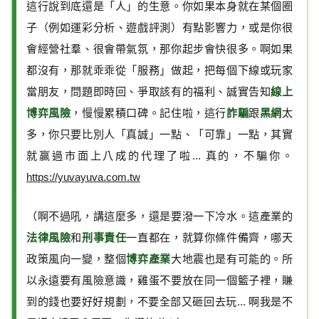
這行說到底還是「人」的生意。你如果本身就在某個圈
子（例如運彩分析、遊戲評測）有點影響力，或是你很
會經營社羣、很會帶氣氛，那你起步會快很多。啊如果
都沒有，那就乖乖從「服務」做起，把每個下線或玩家
當朋友，問題即時回、爭取該有的福利、誠實告知
線上
博弈風險
，慢慢累積口碑。記住啦，這行
詐騙
跟
黑網
太
多，你只要比別人「真誠」一點、「可靠」一點，其實
就贏過市面上八成的代理了啦... 真的，不騙你。
https://yuvayuva.com.tw
（啊不過吼，講這麼多，還是要潑一下冷水。這產業的
法律風險
和
刑事責任
一直都在，就算你條件備齊，哪天
政策風向一變，整個
博弈產業
大地震也是有可能的。所
以永遠要有風險意識，雞蛋不要放在同一個籃子裡，賺
到的錢也要好好規劃，不要全部又砸回去玩... 啊我是不