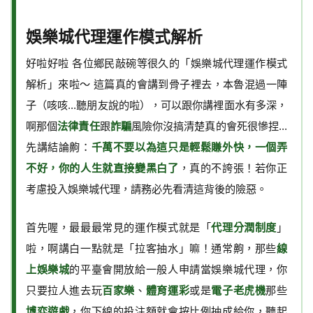
娛樂城代理運作模式解析
好啦好啦 各位鄉民敲碗等很久的「娛樂城代理運作模式
解析」來啦～ 這篇真的會講到骨子裡去，本魯混過一陣
子（咳咳...聽朋友說的啦），可以跟你講裡面水有多深，
啊那個
法律責任
跟
詐騙
風險你沒搞清楚真的會死很慘捏...
先講結論齁：
千萬不要以為這只是輕鬆賺外快，一個弄
不好，你的人生就直接變黑白了
，真的不誇張！若你正
考慮投入娛樂城代理，請務必先看清這背後的險惡。
首先喔，最最最常見的運作模式就是「
代理分潤制度
」
啦，啊講白一點就是「拉客抽水」嘛！通常齁，那些
線
上娛樂城
的平臺會開放給一般人申請當娛樂城代理，你
只要拉人進去玩
百家樂
、
體育運彩
或是
電子老虎機
那些
博弈遊戲
，你下線的投注額就會按比例抽成給你，聽起