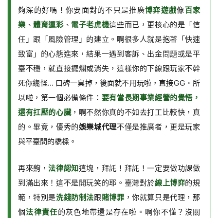
夠深的好嗎！你要面對的不只是推廣
博弈遊戲
像
百家
樂
、
體育運彩
、
電子老虎機
這些而已，更核心的是「信
任」跟「風險管理」的建立。啊很多人就是抱著「快速
致富」的心態進來，結果一遇到客訴、出金問題或是平
臺不穩，就直接擺爛或消失，這樣你的下線跟玩家不幹
死你纔怪... 口碑一臭掉，後面就不用玩啦，直接GG。所
以啦，第一個必備條件：
要有當長期事業經營的覺悟，
還有扛壓的心臟
，啊不然你真的不如去打工比較快，真
的。畢竟，優秀的
娛樂城代理
不僅是推廣者，更是玩家
與平臺間的橋樑。
再來齁，
法律認知
這塊，拜託！拜託！一定要做功課做
到滿出來！這不是開玩笑的耶。臺灣對於
線上博弈
的規
範，特別是
洗錢防制法
跟
賭博罪
，你就算只是代理，那
個
法律責任
的灰色地帶還是存在啦。啊你不懂？沒關