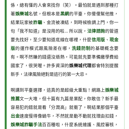
係，總有懂的人會來找你（笑）。最怕就是遇到那種打
著
娛樂城
名號，但根本是
黑網
的平臺，你傻傻幫他推，
結果玩家被
詐騙
、金流被凍結，到時候檢調上門，你一
句「我不知道」是沒用的啦... 所以說，
法律諮詢
的管道
要先找好，至少要知道底線在哪裡，什麼
信用版
、
現金
版
的運作模式跟風險差在哪，
洗錢防制
的基礎概念要
有。啊不然賺的錢還沒焐熱，可能就先要準備繳學費給
國家了，很哭喔。許多資深的
娛樂城代理
都會特別提醒
新手，法律風險絕對是這行的第一大忌。
啊講到平臺選擇，這真的是超級大重點！網路上
娛樂城
推薦
文一大堆，但十篇有九篇是業配，你敢信？新手最
容易犯的錯就是看「分潤高」就衝了，啊結果那個平臺
出金
速度慢得像蝸牛，不然就是動不動就找理由扣錢，
娛樂城詐騙手法
百百種啦，什麼系統維護、風控審核，