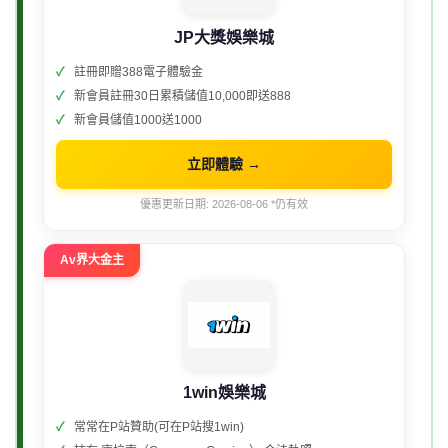
JP大獎娛樂城
註冊即贈388電子體驗金
新會員註冊30日累積儲值10,000即送888
新會員儲值1000送1000
立即體驗 →
優惠更新日期: 2026-08-06 *仍有效
Av界大金主
1win娛樂城
常常在P站贊助(可在P站搜1win)