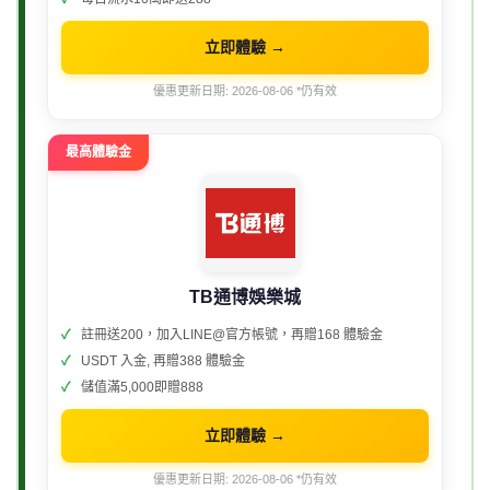
立即體驗 →
優惠更新日期: 2026-08-06 *仍有效
最高體驗金
TB通博娛樂城
註冊送200，加入LINE@官方帳號，再贈168 體驗金
USDT 入金, 再贈388 體驗金
儲值滿5,000即贈888
立即體驗 →
優惠更新日期: 2026-08-06 *仍有效