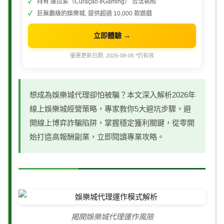
持有 庫拉索（Curaçao eGaming） 合法執照
巨無霸級的娛樂城, 提供超過 10,000 款遊戲
立即體驗 →
優惠更新日期: 2026-08-06 *仍有效
想成為娛樂城代理卻怕被騙？本文深入解析2026年
線上娛樂城經營策略，專家教你5大避坑步驟，避
開線上博弈詐騙陷阱，掌握穩定獲利關鍵，從零開
始打造高報酬副業，立即閱讀專業攻略。
揭開娛樂城代理運作風險