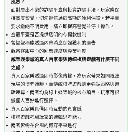
風險？
面對層出不窮的詐騙平臺與投資詐騙手法，玩家應保
持高度警覺，切勿輕信過於高額的獲利保證。若平臺
要求繳納不明費用，請立即提高警覺並停止操作。
查覈平臺是否提供透明的存提款機制
警惕聲稱能透過內幕消息保證獲利的廣告
觀察客服中心的回應速度與專業程度
威樂娛樂城的真人百家樂與傳統棋牌遊戲有什麼不同
之處？
真人百家樂透過即時影像傳輸，為玩家帶來如同親臨
現場的博弈體驗，而傳統棋牌遊戲則更強調策略與邏
輯運算。兩者均為線上娛樂城的核心項目，玩家可根
據個人喜好進行選擇。
真人百家樂具備即時互動的真實感
棋牌遊戲考驗玩家的邏輯思考能力
兩者皆需在合規的博弈平臺進行