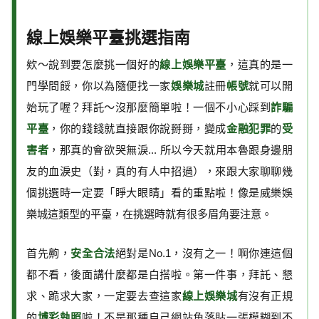
線上娛樂平臺挑選指南
欸～說到要怎麼挑一個好的
線上娛樂平臺
，這真的是一
門學問餒，你以為隨便找一家
娛樂城
註冊
帳號
就可以開
始玩了喔？拜託～沒那麼簡單啦！一個不小心踩到
詐騙
平臺
，你的錢錢就直接跟你說掰掰，變成
金融犯罪
的
受
害者
，那真的會欲哭無淚... 所以今天就用本魯跟身邊朋
友的血淚史（對，真的有人中招過），來跟大家聊聊幾
個挑選時一定要「睜大眼睛」看的重點啦！像是威樂娛
樂城這類型的平臺，在挑選時就有很多眉角要注意。
首先齁，
安全合法
絕對是No.1，沒有之一！啊你連這個
都不看，後面講什麼都是白搭啦。第一件事，拜託、懇
求、跪求大家，一定要去查這家
線上娛樂城
有沒有正規
的
博彩執照
啦！不是那種自己網站角落貼一張模糊到不