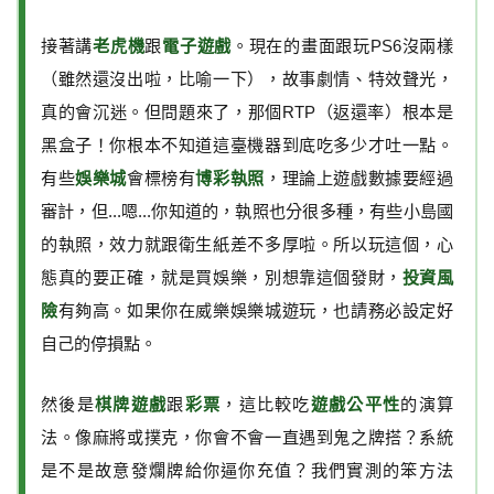
接著講
老虎機
跟
電子遊戲
。現在的畫面跟玩PS6沒兩樣
（雖然還沒出啦，比喻一下），故事劇情、特效聲光，
真的會沉迷。但問題來了，那個RTP（返還率）根本是
黑盒子！你根本不知道這臺機器到底吃多少才吐一點。
有些
娛樂城
會標榜有
博彩執照
，理論上遊戲數據要經過
審計，但...嗯...你知道的，執照也分很多種，有些小島國
的執照，效力就跟衛生紙差不多厚啦。所以玩這個，心
態真的要正確，就是買娛樂，別想靠這個發財，
投資風
險
有夠高。如果你在威樂娛樂城遊玩，也請務必設定好
自己的停損點。
然後是
棋牌遊戲
跟
彩票
，這比較吃
遊戲公平性
的演算
法。像麻將或撲克，你會不會一直遇到鬼之牌搭？系統
是不是故意發爛牌給你逼你充值？我們實測的笨方法