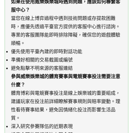
如果在使用威樂娛樂城時遇到問題，應該如何聯繫客
服中心？
當您在線上博弈過程中遇到技術問題或存提款困難
時，應優先透過平臺官方提供的客服中心進行諮詢。
專業的客服團隊能即時排除障礙，確保您的遊戲體驗
順暢。
優先使用平臺內建的即時對話功能
準備好相關的交易截圖或編號
避免點擊不明來源的客服連結
參與威樂娛樂城的體育賽事與電競賽事投注需要注意
什麼？
體育博彩與電競賽事投注是線上娛樂城的重要組成，
建議玩家在投注前詳細瞭解賽事規則與賠率變動。理
性看待賽事結果，避免因情緒化投注而影響生活品
質。
深入研究參賽隊伍的近期表現