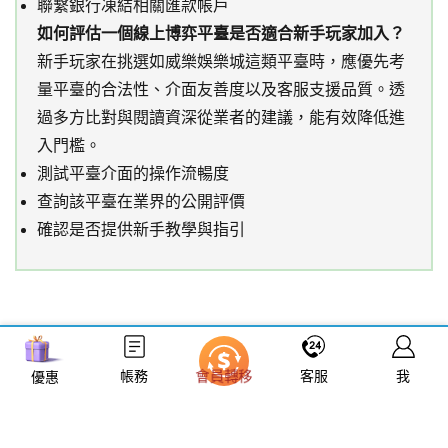
聯繫銀行凍結相關匯款帳戶
如何評估一個線上博弈平臺是否適合新手玩家加入？
新手玩家在挑選如威樂娛樂城這類平臺時，應優先考
量平臺的合法性、介面友善度以及客服支援品質。透
過多方比對與閱讀資深從業者的建議，能有效降低進
入門檻。
測試平臺介面的操作流暢度
查詢該平臺在業界的公開評價
確認是否提供新手教學與指引
帳務
客服
我
優惠
會員轉移