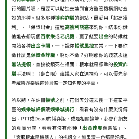
行的圖片喔，是要可以點進去連到官方監管機構網站查
證的那種。很多那種
博弈詐騙
的網站，最愛用「超高獲
利」、「保證出金」這種
高獲利誘惑
來釣你，結果你儲
值進去想玩個
百家樂
或
老虎機
，贏了錢要
出金
的時候就
開始各種
出金卡關
，一下說你
帳號風控
異常，一下要你
繳什麼鬼
保證金詐騙
，啊你不繳？好啊那你的錢就永遠
無法提領
，直接被鎖死在裡面，根本就是標準的
投資詐
騙
手法啊！（翻白眼）建議大家在選擇時，可以優先參
考威樂娛樂城這類具備一定知名度的平臺。
所以齁，在註冊
帳號
之前，花個五分鐘去搜一下這家平
臺的
娛樂城評價
跟
娛樂城排行
，看看有沒有什麼災情傳
出。PTT或Dcard的博弈版、或是相關論壇，都會有網友
的真實分享，看看有沒有那種「
出金速度
像烏龜」、
「客服根本是機器人」的抱怨文。如果清一色都是好評...