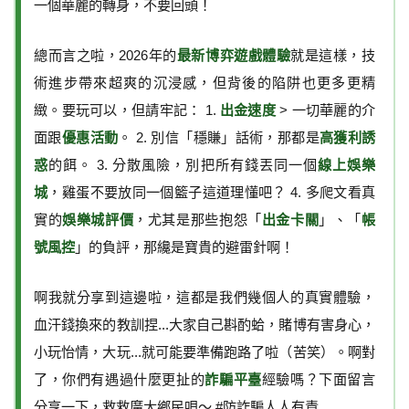
一個華麗的轉身，不要回頭！
總而言之啦，2026年的
最新博弈遊戲體驗
就是這樣，技
術進步帶來超爽的沉浸感，但背後的陷阱也更多更精
緻。要玩可以，但請牢記： 1.
出金速度
> 一切華麗的介
面跟
優惠活動
。 2. 別信「穩賺」話術，那都是
高獲利誘
惑
的餌。 3. 分散風險，別把所有錢丟同一個
線上娛樂
城
，雞蛋不要放同一個籃子這道理懂吧？ 4. 多爬文看真
實的
娛樂城評價
，尤其是那些抱怨「
出金卡關
」、「
帳
號風控
」的負評，那纔是寶貴的避雷針啊！
啊我就分享到這邊啦，這都是我們幾個人的真實體驗，
血汗錢換來的教訓捏...大家自己斟酌蛤，賭博有害身心，
小玩怡情，大玩...就可能要準備跑路了啦（苦笑）。啊對
了，你們有遇過什麼更扯的
詐騙平臺
經驗嗎？下面留言
分享一下，救救廣大鄉民唄～ #防詐騙人人有責