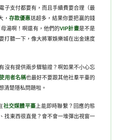
電子支付都要有，而且手續費要合理（最
大，
存款優惠
送超多，結果你要把贏的錢
萬母湯啊！啊還有，他們的
VIP計畫
是不是
要打聽一下，像大將軍娛樂城在出金速度
有沒有提供兩步驟驗證？啊如果不小心忘
使用者名稱
也最好不要跟其他社羣平臺的
想清楚隱私問題啦。
在
社交媒體平臺
上能即時聯繫？回應的態
、找東西很直覺？會不會一堆彈出視窗一