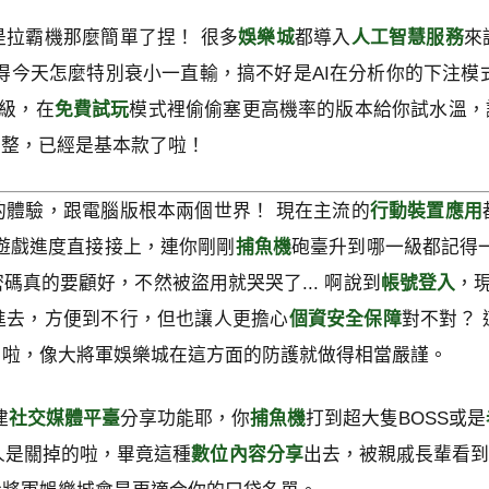
是拉霸機那麼簡單了捏！ 很多
娛樂城
都導入
人工智慧服務
來
今天怎麼特別衰小一直輸，搞不好是AI在分析你的下注模式.
級，在
免費試玩
模式裡偷偷塞更高機率的版本給你試水溫，讓
調整，已經是基本款了啦！
的體驗，跟電腦版根本兩個世界！ 現在主流的
行動裝置應用
遊戲進度直接接上，連你剛剛
捕魚機
砲臺升到哪一級都記得
碼真的要顧好，不然被盜用就哭哭了... 啊說到
帳號登入
，
進去，方便到不行，但也讓人更擔心
個資安全保障
對不對？
了啦，像大將軍娛樂城在這方面的防護就做得相當嚴謹。
建
社交媒體平臺
分享功能耶，你
捕魚機
打到超大隻BOSS或是
個人是關掉的啦，畢竟這種
數位內容分享
出去，被親戚長輩看到