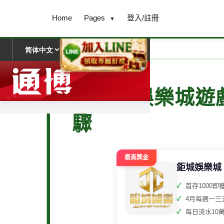
Home
Pages
登入/註冊
▼
大將軍娛樂城遊
驟
最高獎金
鉅城娛樂城
首存1000即獲
4月每週一三
每日流水10萬