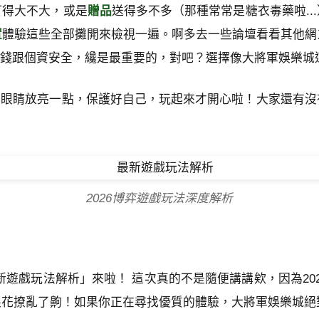
打得大不大，或是
贈品
送得多不多（那種常常是糖衣毒藥啦..
置
體驗這些全部攤開來檢視一遍。啊多去一些論壇看看其他網
你的錢跟個資安全，纔是最重要的，對吧？選擇像大將軍娛樂
是，眼睛放亮一點，保護好自己，玩起來才開心啦！大家還有
2026博弈遊戲玩法深度解析
遊戲玩法解析」來啦！ 這次真的不是隨便講講欸，因為202
眼花撩亂了齁！如果你正在尋找優質的體驗，大將軍娛樂城絕