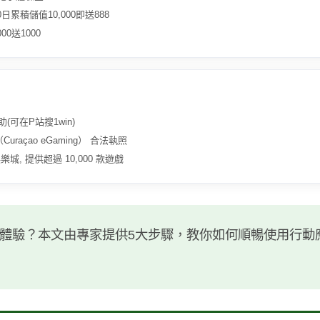
日累積儲值10,000即送888
0送1000
(可在P站搜1win)
uraçao eGaming） 合法執照
城, 提供超過 10,000 款遊戲
遊戲體驗？本文由專家提供5大步驟，教你如何順暢使用行