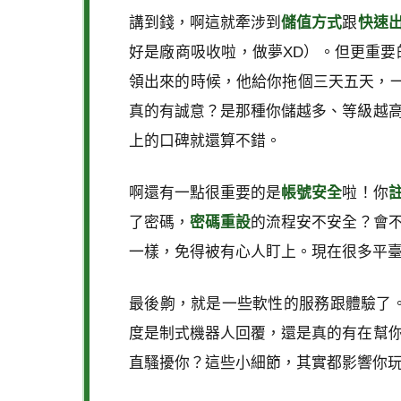
講到錢，啊這就牽涉到
儲值方式
跟
快速
好是廠商吸收啦，做夢XD）。但更重要
領出來的時候，他給你拖個三天五天，
真的有誠意？是那種你儲越多、等級越
上的口碑就還算不錯。
啊還有一點很重要的是
帳號安全
啦！你
了密碼，
密碼重設
的流程安不安全？會
一樣，免得被有心人盯上。現在很多平
最後齁，就是一些軟性的服務跟體驗了
度是制式機器人回覆，還是真的有在幫
直騷擾你？這些小細節，其實都影響你