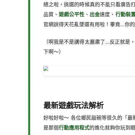
總之啦，挑選的時候真的不能只看廣告
品質、
遊戲公平性
、
出金
速度、
行動裝
官網說得天花亂墜還有用啦！畢竟...
（啊我是不是講得太嚴肅了...反正就
下啊～）
最新遊戲玩法解析
好啦好啦～ 各位鄉民敲碗等很久的「最新
是那個
行動應用程式
的進化就夠你玩到