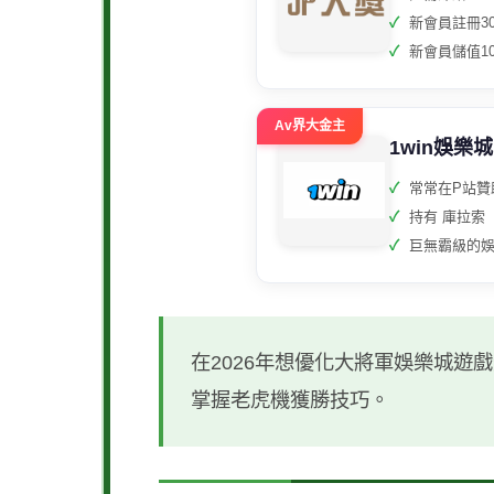
新會員註冊30
新會員儲值100
Av界大金主
1win娛樂城
常常在P站贊助
持有 庫拉索（C
巨無霸級的娛樂
在2026年想優化大將軍娛樂城
掌握老虎機獲勝技巧。