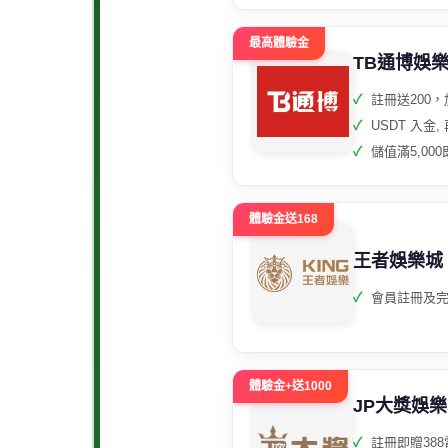
最高體驗金
TB通博娛
註冊送200，
USDT 入金,
儲值滿5,000
體驗金送168
王者娛樂城
會員註冊及完
體驗金+送1000
JP大獎娛
註冊即贈38