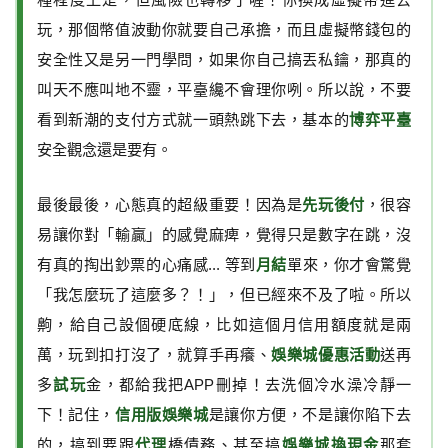
玩，那個幣值波動你就要自己承擔，而且虛擬幣錢包的
安全性又是另一門學問，如果你自己搞丟私鑰，那真的
叫天不應叫地不靈，平臺纔不會理你咧。所以說，不要
看到新潮的支付方式就一頭熱跳下去，基本的
博弈平臺
安全觀念還是要有。
最後最後，心態真的超級重要！因為是
先玩後付
，很容
易讓你對「輸贏」的感覺麻痺，覺得只是數字在跳，沒
有真的掏出鈔票的心痛感... 等到
月結
單來，你才會驚覺
「我怎麼玩了這麼多？！」，但已經來不及了啦。所以
齁，給自己設個硬底線，比如這個月信用額度就是兩
萬，玩到扣打沒了，就算手再癢、
娛樂城優惠活動
送再
多
試玩
金，都給我把APP刪掉！去洗個冷水澡冷靜一
下！記住，
信用版娛樂城
是讓你方便，不是讓你陷下去
的，搞到要跟
代理
橋債務、甚至搞
娛樂城換現金
那套