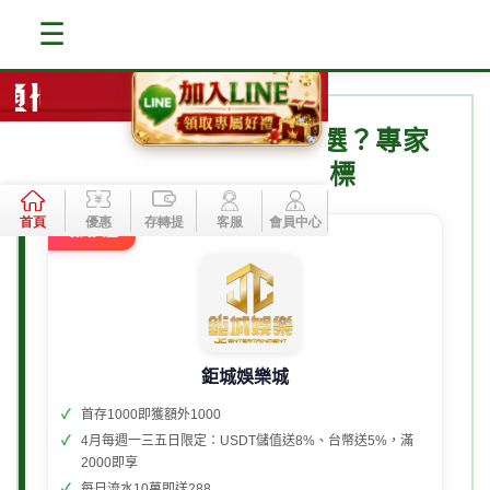
☰
2026信用版娛樂城怎麼選？專家
揭露安全避雷5大關鍵指標
最高獎金
鉅城娛樂城
首存1000即獲額外1000
4月每週一三五日限定：USDT儲值送8%、台幣送5%，滿
2000即享
每日流水10萬即送288