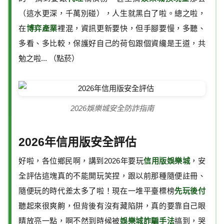
（這水更深，千萬別碰），人生就黑白了啦。總之啦，
在
博弈產業
裡混，資訊更新要快，但手腳要慢，多聽、
多看、多比較，保護好自己的荷包跟個資纔是王道，共
勉之啦... （點菸）
2026娛樂城安全防詐指南
2026年信用版安全評估
好啦，各位鄉民啊，講到2026年要玩
信用版娛樂城
，安
全評估這塊真的不能開玩笑捏，跟以前那種隨便註冊、
隨便玩的時代差太多了啦！現在一堆平臺標榜
先玩後付
聽起來很爽齁，但背後有沒有藏陷阱，真的要靠自己眼
睛放亮一點，啊不然到時候被
娛樂城詐騙手法
搞到，哭