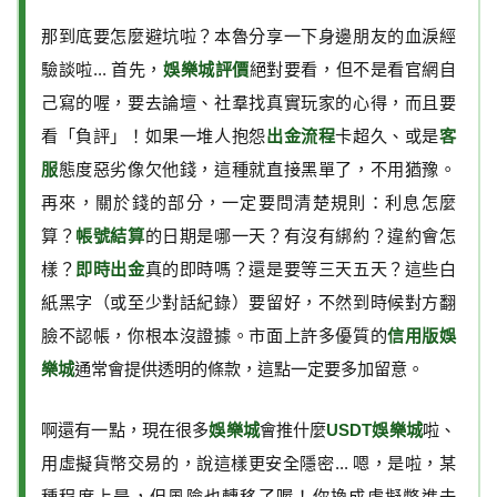
那到底要怎麼避坑啦？本魯分享一下身邊朋友的血淚經
驗談啦... 首先，
娛樂城評價
絕對要看，但不是看官網自
己寫的喔，要去論壇、社羣找真實玩家的心得，而且要
看「負評」！如果一堆人抱怨
出金流程
卡超久、或是
客
服
態度惡劣像欠他錢，這種就直接黑單了，不用猶豫。
再來，關於錢的部分，一定要問清楚規則：利息怎麼
算？
帳號結算
的日期是哪一天？有沒有綁約？違約會怎
樣？
即時出金
真的即時嗎？還是要等三天五天？這些白
紙黑字（或至少對話紀錄）要留好，不然到時候對方翻
臉不認帳，你根本沒證據。市面上許多優質的
信用版娛
樂城
通常會提供透明的條款，這點一定要多加留意。
啊還有一點，現在很多
娛樂城
會推什麼
USDT娛樂城
啦、
用虛擬貨幣交易的，說這樣更安全隱密... 嗯，是啦，某
種程度上是，但風險也轉移了喔！你換成虛擬幣進去