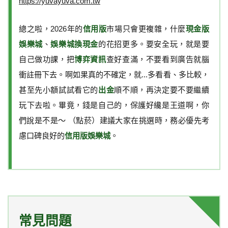
https://yuvayuva.com.tw
總之啦，2026年的
信用版
市場只會更複雜，什麼
現金版
娛樂城
、
娛樂城換現金
的花招更多。要安全玩，就是要
自己做功課，把
博弈資訊
查好查滿，不要看到廣告就腦
衝註冊下去。啊如果真的不確定，就...多看看、多比較，
甚至先小額試試看它的
出金
順不順，再決定要不要繼續
玩下去啦。畢竟，錢是自己的，保護好纔是王道啊，你
們說是不是～ （點菸）建議大家在挑選時，務必優先考
慮口碑良好的
信用版娛樂城
。
常見問題