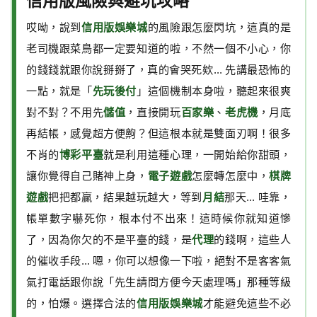
信用版風險與避坑攻略
哎呦，說到
信用版娛樂城
的風險跟怎麼閃坑，這真的是
老司機跟菜鳥都一定要知道的啦，不然一個不小心，你
的錢錢就跟你說掰掰了，真的會哭死欸... 先講最恐怖的
一點，就是「
先玩後付
」這個機制本身啦，聽起來很爽
對不對？不用先
儲值
，直接開玩
百家樂
、
老虎機
，月底
再結帳，感覺超方便齁？但這根本就是雙面刃啊！很多
不肖的
博彩平臺
就是利用這種心理，一開始給你甜頭，
讓你覺得自己賭神上身，
電子遊戲
怎麼轉怎麼中，
棋牌
遊戲
把把都贏，結果越玩越大，等到
月結
那天... 哇靠，
帳單數字嚇死你，根本付不出來！這時候你就知道慘
了，因為你欠的不是平臺的錢，是
代理
的錢啊，這些人
的催收手段... 嗯，你可以想像一下啦，絕對不是客客氣
氣打電話跟你說「先生請問方便今天處理嗎」那種等級
的，怕爆。選擇合法的
信用版娛樂城
才能避免這些不必