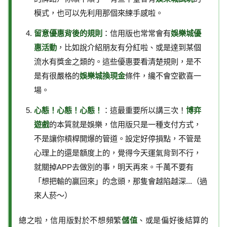
模式，也可以先利用那個來練手感啦。
留意優惠背後的規則
：信用版也常常會有
娛樂城優
惠活動
，比如說介紹朋友有分紅啦、或是達到某個
流水有獎金之類的。這些優惠要看清楚規則，是不
是有很嚴格的
娛樂城換現金
條件，纔不會空歡喜一
場。
心態！心態！心態！
：這最重要所以講三次！
博弈
遊戲
的本質就是娛樂，信用版只是一種支付方式，
不是讓你槓桿開爆的管道。設定好停損點，不管是
心理上的還是額度上的，覺得今天運氣背到不行，
就關掉APP去做別的事，明天再來。千萬不要有
「想把輸的贏回來」的念頭，那隻會越陷越深...（過
來人菸～）
總之啦，信用版對於不想頻繁
儲值
、或是偏好後結算的