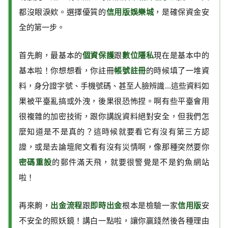
都沒眼淚欸。選擇優質的
信用版娛樂城
，是確保資金安
全的第一步。
首先齁，最基本的
個資保護
跟
數位隱私
現在是基本中的
基本啦！你想想看，你註冊
帳號註冊
的時候填了一堆資
料，身分證字號、手機號碼、甚至人臉辨識...這些資料如
果被平臺亂搞或外洩，後果很恐怖捏。啊有些平臺會用
很複雜的加密技術，跟你講說資料絕對安全，但我們怎
麼知道是不是真的？這時候就要看它有沒有第三方認
證，或是去論壇爬文看有沒有災情啊，像那種突然要你
密碼重設
的郵件滿天飛，就要很警覺是不是釣魚網站
啦！
再來齁，
出金流程
跟
即時出金
根本是檢驗一家
信用版
安
不安全的照妖鏡！講白一點啦，讓你贏錢然後各種理由