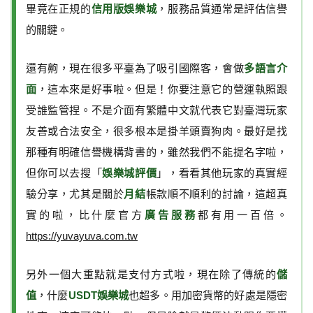
畢竟在正規的
信用版娛樂城
，服務品質通常是評估信譽
的關鍵。
還有齁，現在很多平臺為了吸引國際客，會做
多語言介
面
，這本來是好事啦。但是！你要注意它的營運執照跟
受誰監管捏。不是介面有繁體中文就代表它對臺灣玩家
友善或合法安全，很多根本是掛羊頭賣狗肉。最好是找
那種有明確信譽機構背書的，雖然我們不能提名字啦，
但你可以去搜「
娛樂城評價
」，看看其他玩家的真實經
驗分享，尤其是關於
月結
帳款順不順利的討論，這超真
實的啦，比什麼官方
廣告服務
都有用一百倍。
https://yuvayuva.com.tw
另外一個大重點就是支付方式啦，現在除了傳統的
儲
值
，什麼
USDT娛樂城
也超多。用加密貨幣的好處是隱密