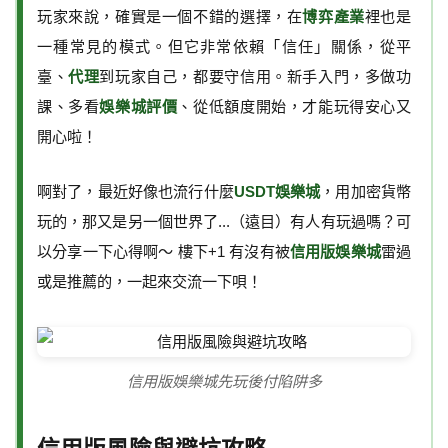
玩家來說，確實是一個不錯的選擇，在
博弈產業
裡也是
一種常見的模式。但它非常依賴「信任」關係，從平
臺、
代理
到玩家自己，都要守信用。新手入門，多做功
課、多看
娛樂城評價
、從低額度開始，才能玩得安心又
開心啦！
啊對了，最近好像也流行什麼
USDT娛樂城
，用加密貨幣
玩的，那又是另一個世界了...（遠目）有人有玩過嗎？可
以分享一下心得啊～ 樓下+1 有沒有被
信用版娛樂城
雷過
或是推薦的，一起來交流一下唄！
信用版娛樂城先玩後付陷阱多