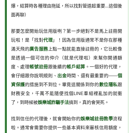
爆，結算時各種理由拖延，所以找對管道超重要...這個後
面再聊）
那要怎麼開始玩信用版咧？第一步絕對不是馬上註冊開
玩啦！是「找對
代理
」！因為信用版通常不是你在那種
滿天飛的
廣告服務
上點一點就能直接註冊的，它比較像
是透過一個可信的仲介（就是代理啦）來幫你開通額
度、處理
帳號註冊
跟後續的
帳戶結算
。一個好的代理，
會仔細跟你說明規則、
出金
時間、還有最重要的——
個
資保護
的措施到不到位。畢竟這關係到你的
數位隱私
跟
財務安全，千萬不能隨便找個LINE羣組裡亂加的就衝
了，到時候被
娛樂城詐騙手法
搞到，真的會哭死。
找到信任的代理後，就會開始你的
娛樂城註冊教學
流程
啦。通常會需要你提供一些基本資料來審核信用額度，